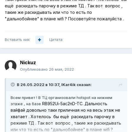
ещё раскидать парочку в режиме ТД . Так вот вопрос ,
такие же раскидывать или что то есть по
"дальнобойнее" в плане wifi ? Посоветуйте пожалуйста .
Вставить ник
Цитата
Nickuz
Опубликовано
26 мая, 2022
В 26.05.2022 в 10:37,
IKar4ik
сказал:
Всем привет ! В ТЦ организовали hotspot на нижнем
RB952Ui-5ac2nD-TC. Дальность
этаже , на базе
вайфай довольно таки приличная но на весь этаж не
хватает . Хотелось бы ещё раскидать парочку в
режиме ТД . Так вот вопрос , такие же раскидывать
или что то есть по "дальнобойнее" в плане wifi ?