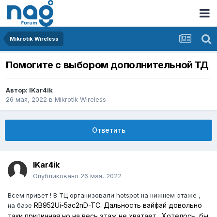
Mikrotik Wireless
Помогите с выбором дополнительной ТД
Автор:
IKar4ik
26 мая, 2022
в
Mikrotik Wireless
Ответить
IKar4ik
Опубликовано
26 мая, 2022
Всем привет ! В ТЦ организовали hotspot на нижнем этаже ,
RB952Ui-5ac2nD-TC. Дальность вайфай довольно
на базе
таки приличная но на весь этаж не хватает . Хотелось бы