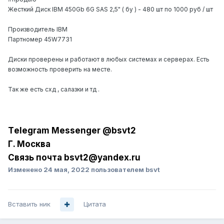
Жесткий Диск IBM 450Gb 6G SAS 2,5" ( бу ) - 480 шт по 1000 руб / шт
Производитель IBM
Партномер 45W7731
Диски проверены и работают в любых системах и серверах. Есть
возможность проверить на месте.
Так же есть схд , салазки и тд .
Tеlеgrаm Messеngеr @bsvt2
Г. Москва
Связь почта bsvt2@yandex.ru
Изменено
24 мая, 2022
пользователем bsvt
Вставить ник
Цитата