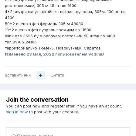
ростелекомом) 305 м 45 шт по 1600
4*2 внутрянка утп скайнет, нетлан, супрлан, 305м, 100 шт по
4200
50*2 внешка фтп фариаль 305 м 40000
10*2 внешка фтп супрлан премиум по 11500
dlink des 3526 бу в рабочем состоянии 50 штук по 1400
тел 89105124185
территориально Тюмень, Новокузнецк, Саратов
Изменено
23 мая, 2022
пользователем VadimD
Вставить ник
Цитата
Join the conversation
You can post now and register later. If you have an account,
sign in now
to post with your account.
Ответить в тему...