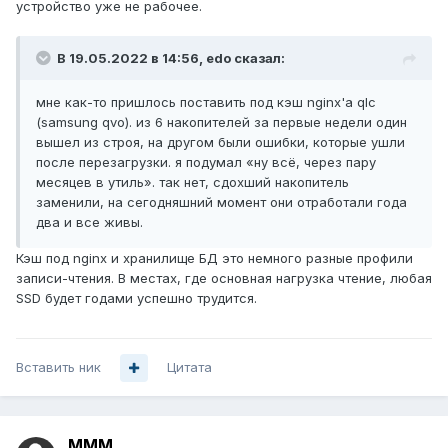
устройство уже не рабочее.
В 19.05.2022 в 14:56,
edo
сказал:
мне как-то пришлось поставить под кэш nginx'а qlc
(samsung qvo). из 6 накопителей за первые недели один
вышел из строя, на другом были ошибки, которые ушли
после перезагрузки. я подумал «ну всё, через пару
месяцев в утиль». так нет, сдохший накопитель
заменили, на сегодняшний момент они отработали года
два и все живы.
Кэш под nginx и хранилище БД это немного разные профили
записи-чтения. В местах, где основная нагрузка чтение, любая
SSD будет годами успешно трудится.
Вставить ник
Цитата
MMM