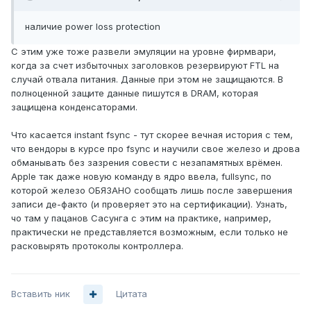
наличие power loss protection
С этим уже тоже развели эмуляции на уровне фирмвари,
когда за счет избыточных заголовков резервируют FTL на
случай отвала питания. Данные при этом не защищаются. В
полноценной защите данные пишутся в DRAM, которая
защищена конденсаторами.
Что касается instant fsync - тут скорее вечная история с тем,
что вендоры в курсе про fsync и научили свое железо и дрова
обманывать без зазрения совести с незапамятных врёмен.
Apple так даже новую команду в ядро ввела, fullsync, по
которой железо ОБЯЗАНО сообщать лишь после завершения
записи де-факто (и проверяет это на сертификации). Узнать,
чо там у пацанов Сасунга с этим на практике, например,
практически не представляется возможным, если только не
расковырять протоколы контроллера.
Вставить ник
Цитата