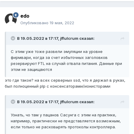
edo
Опубликовано
19 мая, 2022
В 19.05.2022 в 17:17,
jffulcrum
сказал:
С этим уже тоже развели эмуляции на уровне
фирмвари, когда за счет избыточных заголовков
резервируют FTL на случай отвала питания. Данные при
этом не защищаются
это где такое? на всех серверных ssd, что я держал в руках,
был полноценный plp с консенсаторами/ионисторами
В 19.05.2022 в 17:17,
jffulcrum
сказал:
Узнать, чо там у пацанов Сасунга с этим на практике,
например, практически не представляется возможным,
если только не расковырять протоколы контроллера.