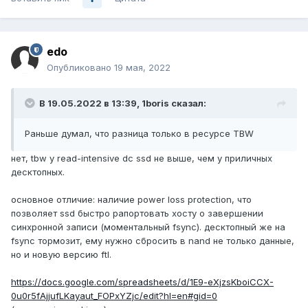
edo
Опубликовано
19 мая, 2022
В 19.05.2022 в 13:39,
1boris
сказал:
Раньше думал, что разница только в ресурсе TBW
нет, tbw у read-intensive dc ssd не выше, чем у приличных
десктопных.
основное отличие: наличие power loss protection, что
позволяет ssd быстро рапортовать хосту о завершении
синхронной записи (моментальный fsync). десктопный же на
fsync тормозит, ему нужно сбросить в nand не только данные,
но и новую версию ftl.
https://docs.google.com/spreadsheets/d/1E9-eXjzsKboiCCX-
0u0r5fAjjufLKayaut_FOPxYZjc/edit?hl=en#gid=0