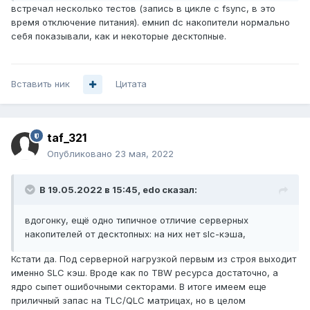
встречал несколько тестов (запись в цикле с fsync, в это
время отключение питания). емнип dc накопители нормально
себя показывали, как и некоторые десктопные.
Вставить ник
Цитата
taf_321
Опубликовано
23 мая, 2022
В 19.05.2022 в 15:45,
edo
сказал:
вдогонку, ещё одно типичное отличие серверных
накопителей от десктопных: на них нет slc-кэша,
Кстати да. Под серверной нагрузкой первым из строя выходит
именно SLC кэш. Вроде как по TBW ресурса достаточно, а
ядро сыпет ошибочными секторами. В итоге имеем еще
приличный запас на TLC/QLC матрицах, но в целом