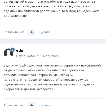
сегодняшний момент они отработали года два и все живы.
пока нет хотя бы десятка накоптелей-лет (ну или пачки
сдохших накопителей) делать какие-то выводы о надёжности
бессмысленно.
Вставить ник
Цитата
edo
Опубликовано
19 мая, 2022
вдогонку, ещё одно типичное отличие серверных накопителей
от десктопных: на них нет slc-кэша, плюс прошивка
оптимизирована под непрерывную нагрузку.
из-за этого нет бешеных скоростей в первые секунды
однопоточных тестов, но так же нет и фатального падения
скоростей в длительных тестах.
Вставить ник
Цитата