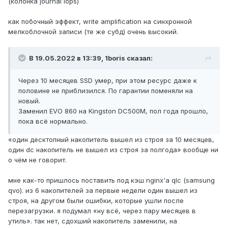
(колонка journal iops)
как побочный эффект, write amplification на синхронной
мелкоблочной записи (те же субд) очень высокий.
В 19.05.2022 в 13:39,
1boris
сказал:
Через 10 месяцев SSD умер, при этом ресурс даже к
половине не приблизился. По гарантии поменяли на
новый.
Заменил EVO 860 на Kingston DC500M, пол года прошло,
пока всё нормально.
«один десктопный накопитель вышел из строя за 10 месяцев,
один dc накопитель не вышел из строя за полгода» вообще ни
о чём не говорит.
мне как-то пришлось поставить под кэш nginx'а qlc (samsung
qvo). из 6 накопителей за первые недели один вышел из
строя, на другом были ошибки, которые ушли после
перезагрузки. я подумал «ну всё, через пару месяцев в
утиль». так нет, сдохший накопитель заменили, на