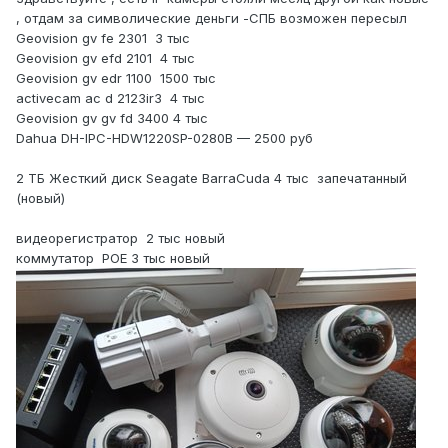
, отдам за символические деньги -СПБ возможен пересыл
Geovision gv fe 2301
3
тыс
Geovision gv efd 2101
4
тыс
Geovision gv edr 1100
1500
тыс
activecam ac d 2123ir3
4
тыс
Geovision gv gv fd 3400 4
тыс
Dahua DH-IPC-HDW1220SP-0280B — 2500
руб
2
ТБ
Жесткий
диск
Seagate BarraCuda 4
тыс запечатанный
(новый)
видеорегистратор
2
тыс новый
коммутатор
POE 3 тыс новый