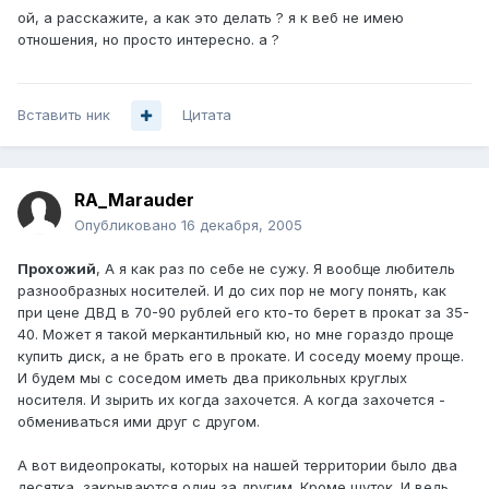
ой, а расскажите, а как это делать ? я к веб не имею
отношения, но просто интересно. а ?
Вставить ник
Цитата
RA_Marauder
Опубликовано
16 декабря, 2005
Прохожий
, А я как раз по себе не сужу. Я вообще любитель
разнообразных носителей. И до сих пор не могу понять, как
при цене ДВД в 70-90 рублей его кто-то берет в прокат за 35-
40. Может я такой меркантильный кю, но мне гораздо проще
купить диск, а не брать его в прокате. И соседу моему проще.
И будем мы с соседом иметь два прикольных круглых
носителя. И зырить их когда захочется. А когда захочется -
обмениваться ими друг с другом.
А вот видеопрокаты, которых на нашей территории было два
десятка, закрываются один за другим. Кроме шуток. И ведь,