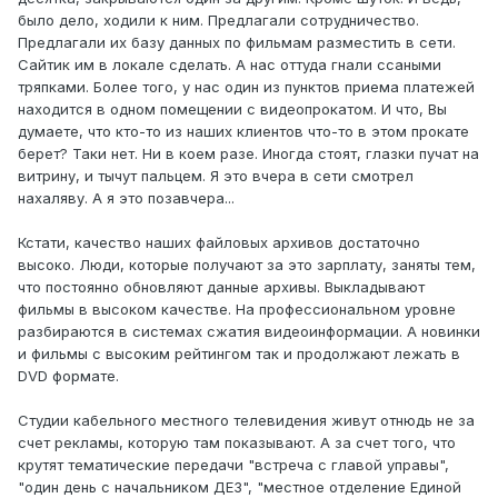
было дело, ходили к ним. Предлагали сотрудничество.
Предлагали их базу данных по фильмам разместить в сети.
Сайтик им в локале сделать. А нас оттуда гнали ссаными
тряпками. Более того, у нас один из пунктов приема платежей
находится в одном помещении с видеопрокатом. И что, Вы
думаете, что кто-то из наших клиентов что-то в этом прокате
берет? Таки нет. Ни в коем разе. Иногда стоят, глазки пучат на
витрину, и тычут пальцем. Я это вчера в сети смотрел
нахаляву. А я это позавчера...
Кстати, качество наших файловых архивов достаточно
высоко. Люди, которые получают за это зарплату, заняты тем,
что постоянно обновляют данные архивы. Выкладывают
фильмы в высоком качестве. На профессиональном уровне
разбираются в системах сжатия видеоинформации. А новинки
и фильмы с высоким рейтингом так и продолжают лежать в
DVD формате.
Студии кабельного местного телевидения живут отнюдь не за
счет рекламы, которую там показывают. А за счет того, что
крутят тематические передачи "встреча с главой управы",
"один день с начальником ДЕЗ", "местное отделение Единой