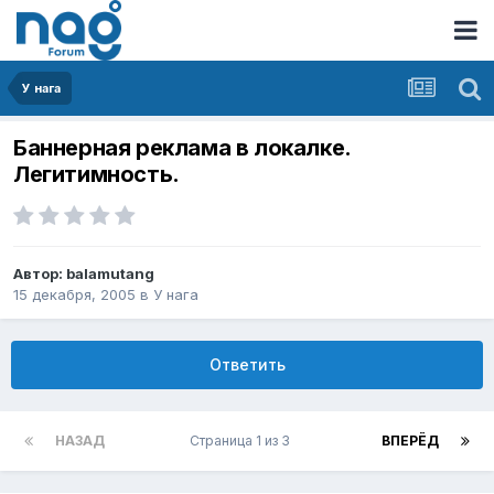
У нага
Баннерная реклама в локалке.
Легитимность.
Автор:
balamutang
15 декабря, 2005
в
У нага
Ответить
НАЗАД
Страница 1 из 3
ВПЕРЁД