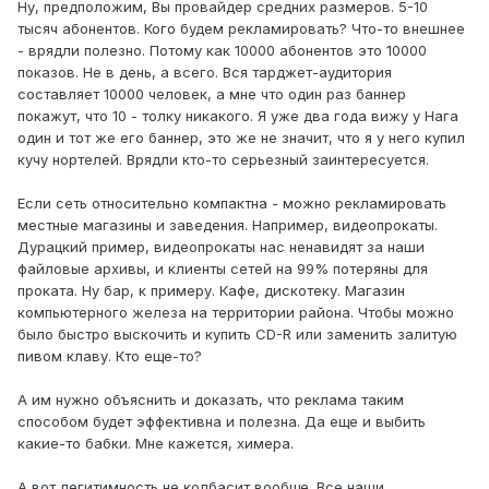
Ну, предположим, Вы провайдер средних размеров. 5-10
тысяч абонентов. Кого будем рекламировать? Что-то внешнее
- врядли полезно. Потому как 10000 абонентов это 10000
показов. Не в день, а всего. Вся тарджет-аудитория
составляет 10000 человек, а мне что один раз баннер
покажут, что 10 - толку никакого. Я уже два года вижу у Нага
один и тот же его баннер, это же не значит, что я у него купил
кучу нортелей. Врядли кто-то серьезный заинтересуется.
Если сеть относительно компактна - можно рекламировать
местные магазины и заведения. Например, видеопрокаты.
Дурацкий пример, видеопрокаты нас ненавидят за наши
файловые архивы, и клиенты сетей на 99% потеряны для
проката. Ну бар, к примеру. Кафе, дискотеку. Магазин
компьютерного железа на территории района. Чтобы можно
было быстро выскочить и купить CD-R или заменить залитую
пивом клаву. Кто еще-то?
А им нужно объяснить и доказать, что реклама таким
способом будет эффективна и полезна. Да еще и выбить
какие-то бабки. Мне кажется, химера.
А вот легитимность не колбасит вообще. Все наши