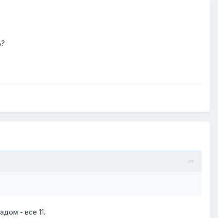
ь?
дом - все 11.