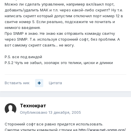
Можно ли сделать управление, например вкл/выкл порт,
добавить/удалить МАК и т.п. через какой-либо скрипт? Ну т.е.
написать скрипт который допустим отключил порт номер 12 в
свитче номер 5. Если реально, подскажите че почитать и
немного введения.
Про SNMP я знаю. Не знаю как отправить команду свитчу
через SNMP. Т.е. используя сторонний софт, без проблем. А
вот самому скрипт сваять... не могу.
P.S. все под виндой
P.S.2 Чуть не забыл, зоопарк это телики, циски и длинки
Вставить ник
Цитата
Технократ
Опубликовано
13 декабря, 2005
Сторонний софт все равно придется использовать.
Смотри утилиты командной строки на
http://www.net-snmp.org/