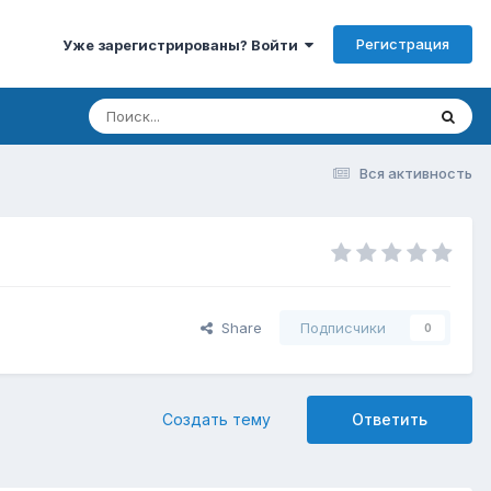
Регистрация
Уже зарегистрированы? Войти
Вся активность
Share
Подписчики
0
Создать тему
Ответить