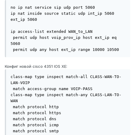
no ip nat service sip udp port 5060

ip nat inside source static udp int_ip 5060 
ext_ip 5060

ip access-list extended WAN_to_LAN

 permit udp host voip_prov_ip host ext_ip eq 
5060

 permit udp any host ext_ip range 10000 10500
Конфиг новой cisco 4351 IOS XE:
class-map type inspect match-all CLASS-WAN-TO-
LAN-VOIP

 match access-group name VOIP-PASS

class-map type inspect match-any CLASS-LAN-TO-
WAN

 match protocol http

 match protocol https

 match protocol dns

 match protocol icmp

 match protocol smtp
