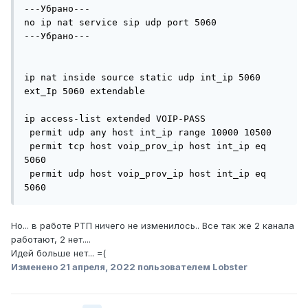
---Убрано---

no ip nat service sip udp port 5060

---Убрано---

ip nat inside source static udp int_ip 5060 
ext_Ip 5060 extendable

ip access-list extended VOIP-PASS

 permit udp any host int_ip range 10000 10500

 permit tcp host voip_prov_ip host int_ip eq 
5060

 permit udp host voip_prov_ip host int_ip eq 
5060
Но... в работе РТП ничего не изменилось.. Все так же 2 канала
работают, 2 нет....
Идей больше нет... =(
Изменено
21 апреля, 2022
пользователем Lobster