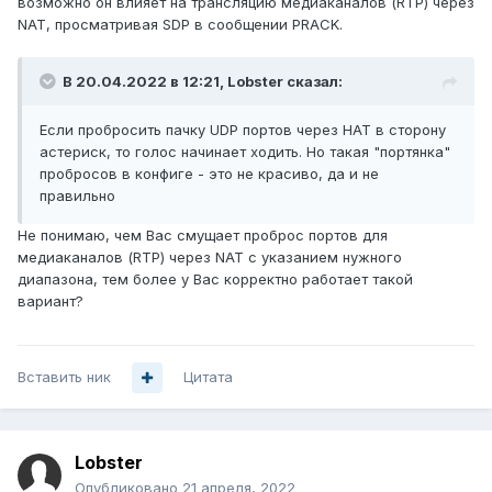
возможно он влияет на трансляцию медиаканалов (RTP) через
NAT, просматривая SDP в сообщении PRACK.
В 20.04.2022 в 12:21,
Lobster
сказал:
Если пробросить пачку UDP портов через НАТ в сторону
астериск, то голос начинает ходить. Но такая "портянка"
пробросов в конфиге - это не красиво, да и не
правильно
Не понимаю, чем Вас смущает проброс портов для
медиаканалов (RTP) через NAT c указанием нужного
диапазона, тем более у Вас корректно работает такой
вариант?
Вставить ник
Цитата
Lobster
Опубликовано
21 апреля, 2022