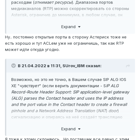
расходам (
отнимает ресурсы
). Диапазона портов
медиаканалов (RTP) можно скорректировать со стороны
Asterisk, ограничив до минимума, в любом случае, он
определяется в SDP, во время согласования вызова с
Expand
любой из сторон.
Ну.. постоянно открытые порты в сторону Астериск тоже не
есть хорошо и тут ACLем уже не ограничишь, так как RTP
может идти откуда угодно.
В 21.04.2022 в 11:31,
SUrov_IBM
сказал:
Возможно, но это не точно, в Вашем случае SIP ALG IOS
XE "
чувствует
" (если верить документации - S
IP ALG
Record-Route Header Support: SIP application-level gateway
(ALG) parses the Contact header and uses the IP address
and the port value in the Contact header to create a firewall
pinhole and a Network Address Translation
(
NAT
)
door
)
сигнализацию и опираясь на неё создаёт трансляцию
медиаканалов (RTP) через NAT, а там где Record-Route
Expand
отсутствует, трансляция UDP портов не создаётся.
Я тоже к этому склоняюсь... Но поставщик все равно с этим