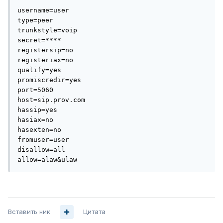
username=user

type=peer

trunkstyle=voip

secret=****

registersip=no

registeriax=no

qualify=yes

promiscredir=yes

port=5060

host=sip.prov.com

hassip=yes

hasiax=no

hasexten=no

fromuser=user

disallow=all

allow=alaw&ulaw
Вставить ник
Цитата