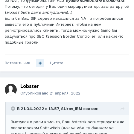
за NAT, то функционал SIP ALG
нужно полностью отключать
.
Потому, что сегодня у Вас один маршрутизатор, завтра другой
(
может быть даже виртуальный
). ;)
Если бы Ваш SIP сервер находился за NAT и потребовалось
вывести его в публичный Интернет, чтобы на нём
регистрировались клиенты, тогда можно/нужно было бы
задуматься про SBC (Session Border Controller) или какие-то
подобные грабли.
Вставить ник
Цитата
Lobster
Опубликовано
21 апреля, 2022
В 21.04.2022 в 13:57,
SUrov_IBM
сказал:
Выступая в роли клиента, Ваш Asterisk регистрируется на
операторском Softswitch (
или на чём-то близком по
смыслу
), который с огромной долей вероятности,