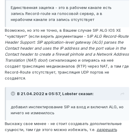
Единственная зацепка - это в рабочем канале есть
запись Record-route на голосовой сервер, а в
нерабочем канале эта запись отсутствует
Возможно, но это не точно, в Вашем случае SIP ALG IOS XE
"
чувствует
" (если верить документации - S
IP ALG Record-Route
Header Support: SIP application-level gateway (ALG) parses the
Contact header and uses the IP address and the port value in the
Contact header to create a firewall pinhole and a Network Address
Translation
(
NAT
)
door
) сигнализацию и опираясь на неё
создаёт трансляцию медиаканалов (RTP) через NAT, а там где
Record-Route отсутствует, трансляция UDP портов не
создаётся.
В 21.04.2022 в 05:57,
Lobster
сказал:
добавил инспектирование SIP на вход и включил ALG, но
ничего не изменилось
Выскажу свое менее - не стоит создавать дополнительные
сущности, там где этого можно избежать, т.е.
разрешать