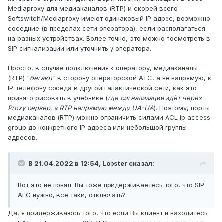
Mediaproxy для медиаканалов (RTP) и скорей всего
Softswitch/Mediaproxy имеют одинаковый IP адрес, возможно
соседние (в пределах сети оператора), если располагаться
на разных устройствах. Более точно, это можно посмотреть в
SIP сигнализации или уточнить у оператора.
Просто, в случае подключения к оператору, медиаканалы
(RTP) "
бегают
" в сторону операторской АТС, а не напрямую, к
IP-телефону соседа в другой галактической сети, как это
принято рисовать в учебнике (
где сигнализация идёт через
Proxy сервер, а RTP напрямую между UA-UA
). Поэтому, порты
медиаканалов (RTP) можно ограничить силами ACL ip access-
group до конкретного IP адреса или небольшой группы
адресов.
В 21.04.2022 в 12:54,
Lobster
сказал:
Вот это не понял. Вы тоже придерживаетесь того, что SIP
ALG нужно, все таки, отключать?
Да, я придерживаюсь того, что если Вы клиент и находитесь