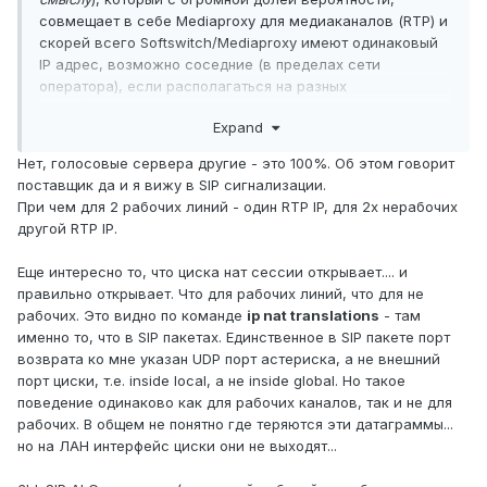
совмещает в себе Mediaproxy для медиаканалов (RTP) и
скорей всего Softswitch/Mediaproxy имеют одинаковый
IP адрес, возможно соседние (в пределах сети
оператора), если располагаться на разных
устройствах. Более точно, это можно посмотреть в SIP
Expand
сигнализации или уточнить у оператора.
Нет, голосовые сервера другие - это 100%. Об этом говорит
Просто, в случае подключения к оператору,
поставщик да и я вижу в SIP сигнализации.
медиаканалы (RTP) "
бегают
" в сторону операторской
При чем для 2 рабочих линий - один RTP IP, для 2х нерабочих
АТС, а не напрямую, к IP-телефону соседа в другой
другой RTP IP.
галактической сети, как это принято рисовать в
учебнике (
где сигнализация идёт через Proxy сервер, а
Еще интересно то, что циска нат сессии открывает.... и
RTP напрямую между UA-UA
). Поэтому, порты
правильно открывает. Что для рабочих линий, что для не
медиаканалов (RTP) можно ограничить силами ACL ip
рабочих. Это видно по команде
ip nat translations
- там
access-group до конкретного IP адреса или небольшой
именно то, что в SIP пакетах. Единственное в SIP пакете порт
группы адресов.
возврата ко мне указан UDP порт астериска, а не внешний
порт циски, т.е. inside local, а не inside global. Но такое
поведение одинаково как для рабочих каналов, так и не для
рабочих. В общем не понятно где теряются эти датаграммы...
но на ЛАН интерфейс циски они не выходят...