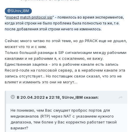
@SUrov_IBM
"
inspect
match protocol sip
" - появилось во время экспериментов,
когда этой строки не было проблема была полностью та же, т.е.
после добавления этой строки ничего не изменилось.
Сейчас много читаю по этой теме, но до PRACK еще не дошел,
может что то и с ним.
Только большой разницы в SIP сигнализации между рабочими
каналами и не рабочими я, к сожалению, не вижу.
Единственная зацепка - это в рабочем канале есть запись
Record-route на голосовой сервер, а в нерабочем канале эта
запись отсутствует... Но поставщик связи сказал, что это не
влияет и изменить это они не могут....
В 20.04.2022 в 22:18,
SUrov_IBM
сказал:
Не понимаю, чем Вас смущает проброс портов для
медиаканалов (RTP) через NAT c указанием нужного
диапазона, тем более у Вас корректно работает такой
вариант?