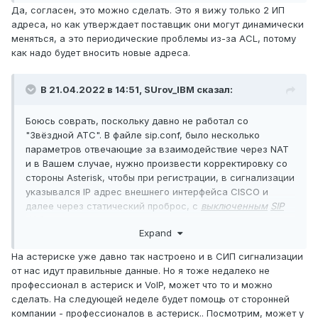
Да, согласен, это можно сделать. Это я вижу только 2 ИП
адреса, но как утверждает поставщик они могут динамически
меняться, а это периодические проблемы из-за ACL, потому
как надо будет вносить новые адреса.
В 21.04.2022 в 14:51,
SUrov_IBM
сказал:
Боюсь соврать, поскольку давно не работал со
"Звёздной АТС". В файле sip.conf, было несколько
параметров отвечающие за взаимодействие через NAT
и в Вашем случае, нужно произвести корректировку со
стороны Asterisk, чтобы при регистрации, в сигнализации
указывался IP адрес внешнего интерфейса CISCO и
далее через статический проброс, с
выключенным
SIP
ALG
, уже попадал на Asterisk.
Expand
На астериске уже давно так настроено и в СИП сигнализации
от нас идут правильные данные. Но я тоже недалеко не
профессионал в астериск и VoIP, может что то и можно
сделать. На следующей неделе будет помощь от сторонней
компании - профессионалов в астериск.. Посмотрим, может у