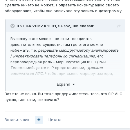
сделать ничего не может.. Поправить конфигурацию своего
оборудования, чтобы оно включало эту запись в датаграмму
В 21.04.2022 в 11:31,
SUrov_IBM
сказал:
Выскажу свое менее - не стоит создавать
дополнительные сущности, там где этого можно
избежать, т.е.
разрешать маршрутизатору анализировать
/
инспектировать телефонную сигнализацию
, его
первоочередная роль - маршрутизация IP L3 / NAT.
Телефонией, даже в IP представлении,
должна
заниматься АТС
. Чтобы, при смене маршрутизатора,
телефонии это коснулось меньше всего.
Expand
Вот это не понял. Вы тоже придерживаетесь того, что SIP ALG
нужно, все таки, отключать?
Вставить ник
Цитата