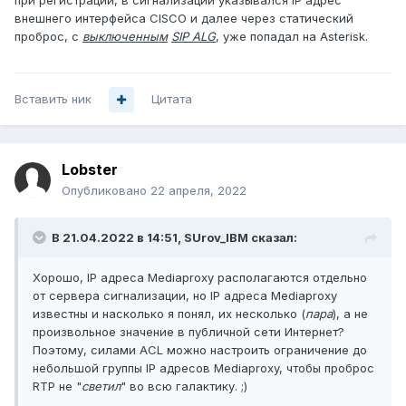
при регистрации, в сигнализации указывался IP адрес
внешнего интерфейса CISCO и далее через статический
проброс, с
выключенным
SIP ALG
, уже попадал на Asterisk.
Вставить ник
Цитата
Lobster
Опубликовано
22 апреля, 2022
В 21.04.2022 в 14:51,
SUrov_IBM
сказал:
Хорошо, IP адреса Mediaproxy располагаются отдельно
от сервера сигнализации, но IP адреса Mediaproxy
известны и насколько я понял, их несколько (
пара
), а не
произвольное значение в публичной сети Интернет?
Поэтому, силами ACL можно настроить ограничение до
небольшой группы IP адресов Mediaproxy, чтобы проброс
RTP не "
светил
" во всю галактику. ;)