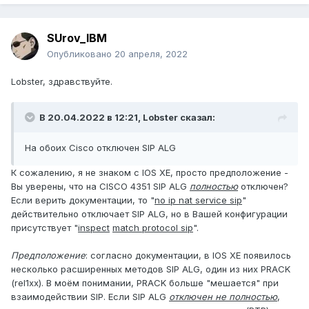
SUrov_IBM
Опубликовано
20 апреля, 2022
Lobster, здравствуйте.
В 20.04.2022 в 12:21,
Lobster
сказал:
На обоих Cisco отключен SIP ALG
К сожалению, я не знаком с IOS XE, просто предположение -
Вы уверены, что на CISCO 4351 SIP ALG
полностью
отключен?
Если верить документации, то "
no ip nat service sip
"
действительно отключает SIP ALG, но в Вашей конфигурации
присутствует "
inspect
match protocol sip
".
Предположение
: согласно документации, в IOS XE появилось
несколько расширенных методов SIP ALG, один из них PRACK
(rel1xx). В моём понимании, PRACK больше "мешается" при
взаимодействии SIP. Если SIP ALG
отключен не полностью
,