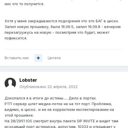
них что то получится.
Хотя у меня закрадываются подозрения что это БАГ в циско.
Залил новую прошивку, была 16.06.5, залил 16.09.8 - вечером
перезагружусь на новую - посмотрим что будет, может
пофиксится.
Вставить ник
Цитата
Lobster
Опубликовано
22 апреля, 2022
Докопался я в итоге до истины..... Дело в портах.
РТП сервер шлет медиа-поток не на тот порт. Проблема,
видимо, в циско.. и ее не корректном инспектировании на
этой прошивке.
На 28/2951 IOS смотрит внутрь пакета SIP INVITE и видит там
исходящий порт астериска, допустим, 10333 и открывает у