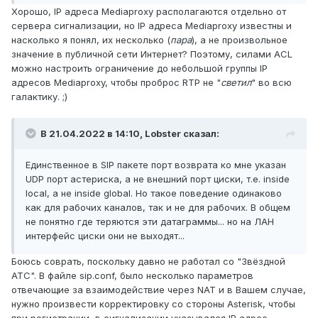
Хорошо, IP адреса Mediaproxy располагаются отдельно от
сервера сигнализации, но IP адреса Mediaproxy известны и
насколько я понял, их несколько (
пара
), а не произвольное
значение в публичной сети Интернет? Поэтому, силами ACL
можно настроить ограничение до небольшой группы IP
адресов Mediaproxy, чтобы проброс RTP не "
светил
" во всю
галактику. ;)
В 21.04.2022 в 14:10,
Lobster
сказал:
Единственное в SIP пакете порт возврата ко мне указан
UDP порт астериска, а не внешний порт циски, т.е. inside
local, а не inside global. Но такое поведение одинаково
как для рабочих каналов, так и не для рабочих. В общем
не понятно где теряются эти датаграммы... но на ЛАН
интерфейс циски они не выходят...
Боюсь соврать, поскольку давно не работал со "Звёздной
АТС". В файле sip.conf, было несколько параметров
отвечающие за взаимодействие через NAT и в Вашем случае,
нужно произвести корректировку со стороны Asterisk, чтобы