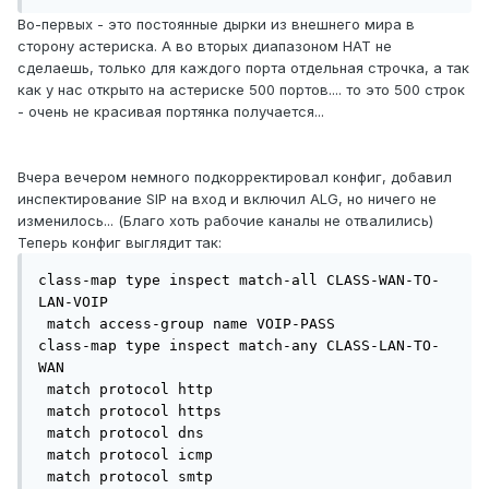
Во-первых - это постоянные дырки из внешнего мира в
сторону астериска. А во вторых диапазоном НАТ не
сделаешь, только для каждого порта отдельная строчка, а так
как у нас открыто на астериске 500 портов.... то это 500 строк
- очень не красивая портянка получается...
Вчера вечером немного подкорректировал конфиг, добавил
инспектирование SIP на вход и включил ALG, но ничего не
изменилось... (Благо хоть рабочие каналы не отвалились)
Теперь конфиг выглядит так:
class-map type inspect match-all CLASS-WAN-TO-
LAN-VOIP

 match access-group name VOIP-PASS

class-map type inspect match-any CLASS-LAN-TO-
WAN

 match protocol http

 match protocol https

 match protocol dns

 match protocol icmp

 match protocol smtp
