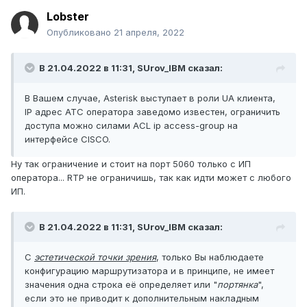
Lobster
Опубликовано
21 апреля, 2022
В 21.04.2022 в 11:31,
SUrov_IBM
сказал:
В Вашем случае, Asterisk выступает в роли UA клиента,
IP адрес АТС оператора заведомо известен, ограничить
доступа можно силами ACL ip access-group на
интерфейсе CISCO.
Ну так ограничение и стоит на порт 5060 только с ИП
оператора... RTP не ограничишь, так как идти может с любого
ИП.
В 21.04.2022 в 11:31,
SUrov_IBM
сказал:
С
эстетической точки зрения
, только Вы наблюдаете
конфигурацию маршрутизатора и в принципе, не имеет
значения одна строка её определяет или "
портянка
",
если это не приводит к дополнительным накладным