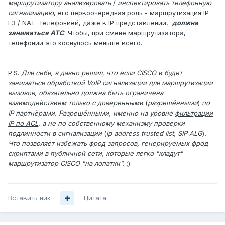
маршрутизатору анализировать
/
инспектировать телефонную
сигнализацию
, его первоочередная роль - маршрутизация IP
L3 / NAT. Телефонией, даже в IP представлении,
должна
заниматься АТС
. Чтобы, при смене маршрутизатора,
телефонии это коснулось меньше всего.
P.S.
Для себя, я давно решил, что если CISCO и будет
заниматься обработкой VoIP сигнализации для маршрутизации
вызовов,
обязательно
должна быть ограничена
взаимодействием только с доверенными
(
разрешёнными
)
по
IP партнёрами. Разрешёнными, именно на уровне
фильтрации
IP по ACL
, а не по собственному механизму проверки
подлинности в сигнализации
(
ip address trusted list, SIP ALG
)
.
Что позволяет избежать фрод запросов, генерируемых фрод
скриптами в публичной сети, которые легко "кладут"
маршрутизатор CISCO "на лопатки".
;)
Вставить ник
Цитата