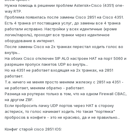
Нужна помощь в решении проблем Asterisk+Cisco (4351) one-
way RTP.
Проблема появилась после замены Cisco 2851 на Cisco 4351.
Есть 4 транка от поставщика услуг, до замены все 4 транка
работали исправно. Настройки у всех идентичные (кроме
логин/пароль), проходят все транки через идентичное
оборудование в интернет.
После замены Cisco на 2х транках перестал ходить голос во
внутрь...
На обоих Cisco отключен SIP ALG настроен НАТ на порт 5060 и
разрешен пропуск пакетов UDP во внутрь...
Но на 4351 не работает входящая на 2х транках, на 2851
работает.
Т.е. ничего не меняя просто меняем железку с 2851 на 4351 -
не работает, меняем обратно - работает.
Разница на роутерах только в том, что на одном Firewall CBAC,
на другом ZBF.
Если пробросить пачку UDP портов через НАТ в сторону
астериск, то голос начинает ходить. Но такая "портянка"
пробросов в конфиге - это не красиво, да и не правильно...
Конфиг старой cisco 2851 IOS: