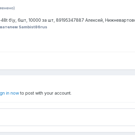
менено)
8t б\у, 6шт, 10000 за шт, 89195347887 Алексей, Нижневартовс
вателем Sambist86rus
ign in now
to post with your account.