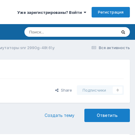
Регистрация
Уже зарегистрированы? Войти
утаторы snr 2990g-48t б\у
Вся активность
Share
Подписчики
0
Создать тему
Ответить