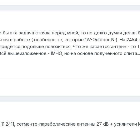
ли бы эта задача стояла перед мной, то не долго думая делал б
ная в работе ( особенно те, которые 1W-Outdoor-N ). На 245
о придётся подольше повозиться. Что же касается антенн - то Т
сё вышеизложенное - IMHO, но на основе полученного опыта... 
MP.11 2411, сегменто-параболические антенны 27 dB + усилители