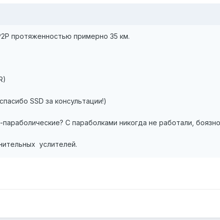
 P2P протяженностью примерно 35 км.
R)
 спасибо SSD за консультации!)
параболические? С параболками никогда не работали, боязно к
нительных услителей.