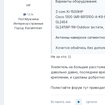
Варианты оборудования:
VIP
Z-com XI-1500IHP
13.1k
Cisco 1300 (AIR-BR1310G-A-K9-
Пол:
Мужчина
GL2454
Интересы:
странные
GL2411AP-1W-Outdoor (кстати,
Город:
Kazakhstan
Антенны наверное сегментно-
Хочется обойтись без допол
Не за что :))
Усилитель на большие расстояни
давольно давно, последнее вре
креплении, и сделаны добротно.
Полистайте форум тут приводил
Вставить ник
Цитата