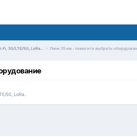
Fi, 3G/LTE/5G, LoRa...
Линк 35 км - помогите выбрать оборудова
борудование
E/5G, LoRa...