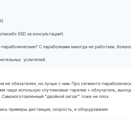
R)
 спасибо SSD за консультации!)
параболические? С параболками никогда не работали, боязно к
нительных услителей.
я не обезателен, но лучше с ним. Про сегменто-параболическ
мя чаще использую спутниковые тарелки + облучатель, выходи
 Самоизготовленный "двойной зигзаг" тоже не плох.
ись примеры дистанция, скорость, и оборудование