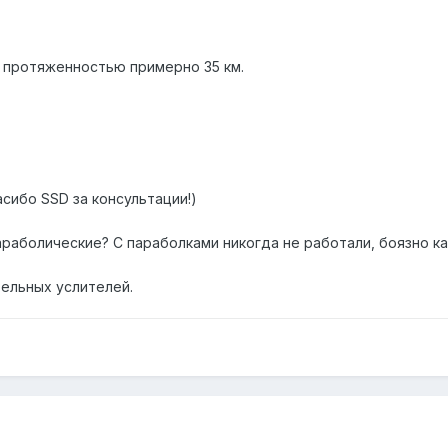
P протяженностью примерно 35 км.
асибо SSD за консультации!)
аболические? С параболками никогда не работали, боязно как
ельных услителей.