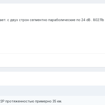
тает. с двух строн сегментно параболические по 24 dB . 802.1
 P2P протяженностью примерно 35 км.