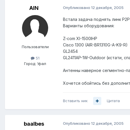
AIN
Опубликовано
12 декабря, 2005
Встала задача поднять линк P2
Варианты оборудования:
Z-com XI-1500IHP
Cisco 1300 (AIR-BR1310G-A-K9-R)
Пользователи
GL2454
GL2411AP-1W-Outdoor (кстати, сп
51
Город:
Урал
Антенны наверное сегментно-пар
Хочется обойтись без дополнит
Вставить ник
Цитата
baalbes
Опубликовано
12 декабря, 2005