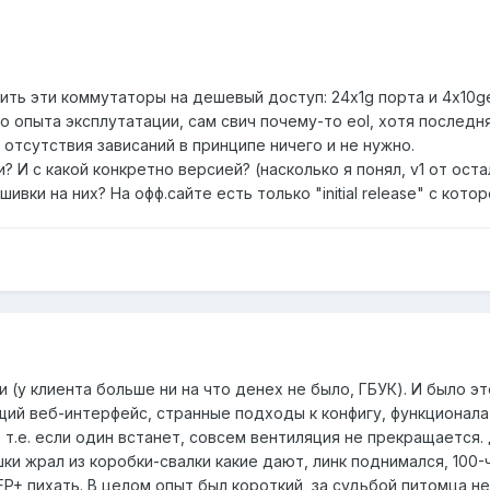
ить эти коммутаторы на дешевый доступ: 24x1g порта и 4x10g
о опыта эксплутатации, сам свич почему-то eol, хотя последняя
 и отсутствия зависаний в принципе ничего и не нужно.
? И с какой конкретно версией? (насколько я понял, v1 от ост
ивки на них? На офф.сайте есть только "initial release" с кот
и (у клиента больше ни на что денех не было, ГБУК). И было это
 веб-интерфейс, странные подходы к конфигу, функционала на
 т.е. если один встанет, совсем вентиляция не прекращается
ки жрал из коробки-свалки какие дают, линк поднимался, 100-ч
FP+ пихать. В целом опыт был короткий, за судьбой питомца не