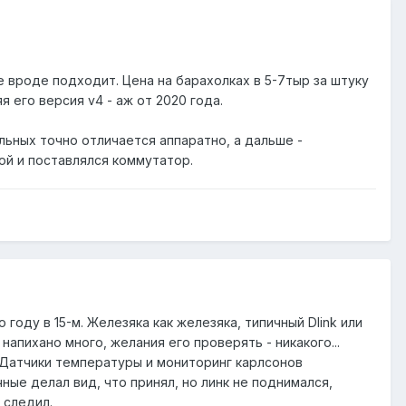
e вроде подходит. Цена на барахолках в 5-7тыр за штуку
 его версия v4 - аж от 2020 года.
альных точно отличается аппаратно, а дальше -
орой и поставлялся коммутатор.
 году в 15-м. Железяка как железяка, типичный Dlink или
пихано много, желания его проверять - никакого...
. Датчики температуры и мониторинг карлсонов
ные делал вид, что принял, но линк не поднимался,
 следил.