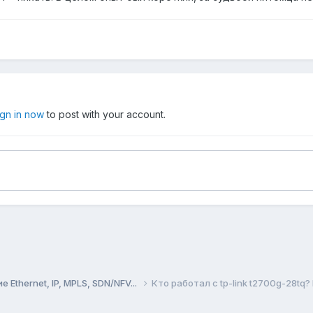
ign in now
to post with your account.
Ethernet, IP, MPLS, SDN/NFV...
Кто работал с tp-link t2700g-28tq