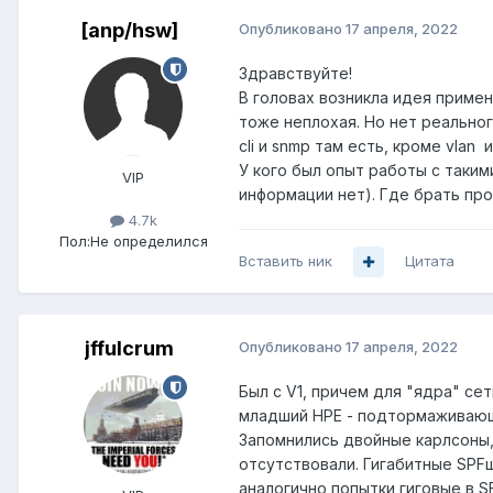
[anp/hsw]
Опубликовано
17 апреля, 2022
Здравствуйте!
В головах возникла идея примен
тоже неплохая. Но нет реальног
cli и snmp там есть, кроме vlan
У кого был опыт работы с такими
VIP
информации нет). Где брать прош
4.7k
Пол:
Не определился
Вставить ник
Цитата
jffulcrum
Опубликовано
17 апреля, 2022
Был с V1, причем для "ядра" сет
младший HPE - подтормаживающий
Запомнились двойные карлсоны,
отсутствовали. Гигабитные SPFш
аналогично попытки гиговые в S