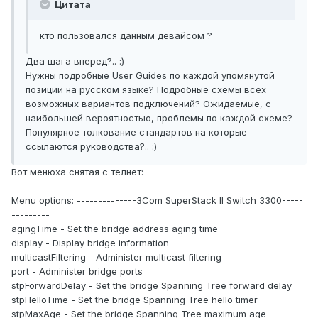
Цитата
кто пользовался данным девайсом ?
Два шага вперед?.. :)
Нужны подробные User Guides по каждой упомянутой
позиции на русском языке? Подробные схемы всех
возможных вариантов подключений? Ожидаемые, с
наибольшей вероятностью, проблемы по каждой схеме?
Популярное толкование стандартов на которые
ссылаются руководства?.. :)
Вот менюха снятая с телнет:
Menu options: --------------3Com SuperStack II Switch 3300-----
---------
agingTime - Set the bridge address aging time
display - Display bridge information
multicastFiltering - Administer multicast filtering
port - Administer bridge ports
stpForwardDelay - Set the bridge Spanning Tree forward delay
stpHelloTime - Set the bridge Spanning Tree hello timer
stpMaxAge - Set the bridge Spanning Tree maximum age