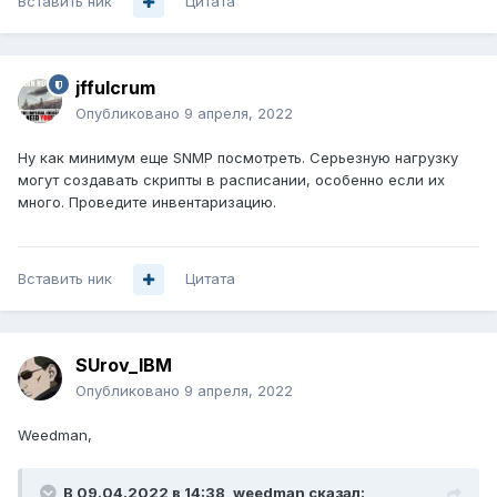
Вставить ник
опорной сети, не выполняли функция DNS Relay и чего-то
Цитата
подобного, связанного с DNS и NTP, в плане
ретрансляции для клиентской сети.
jffulcrum
Опубликовано
9 апреля, 2022
Ну как минимум еще SNMP посмотреть. Серьезную нагрузку
могут создавать скрипты в расписании, особенно если их
много. Проведите инвентаризацию.
Вставить ник
Цитата
SUrov_IBM
Опубликовано
9 апреля, 2022
Weedman,
В 09.04.2022 в 14:38,
weedman
сказал: