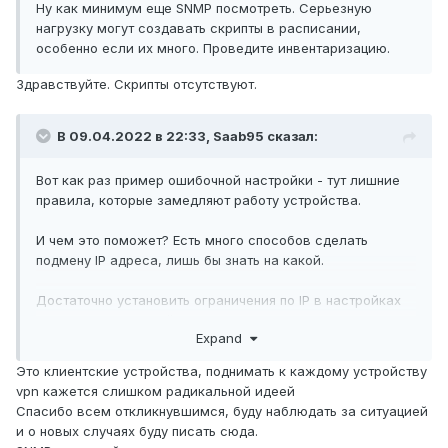
Ну как минимум еще SNMP посмотреть. Серьезную
нагрузку могут создавать скрипты в расписании,
особенно если их много. Проведите инвентаризацию.
Здравствуйте. Скрипты отсутствуют.
В 09.04.2022 в 22:33,
Saab95
сказал:
Вот как раз пример ошибочной настройки - тут лишние
правила, которые замедляют работу устройства.
И чем это поможет? Есть много способов сделать
подмену IP адреса, лишь бы знать на какой.
Достаточно установить ограничения по IP в настройках
админов и в настройках служб, а администраторам
Expand
разрешиться подключаться к сети по VPN.
Это клиентские устройства, поднимать к каждому устройству
vpn кажется слишком радикальной идеей
Спасибо всем откликнувшимся, буду наблюдать за ситуацией
и о новых случаях буду писать сюда.