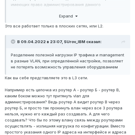
имеющих право администрирования данного
оборудования.
Expand
Это все работает только в плоских сетях, или L2.
В 09.04.2022 в 23:07,
SUrov_IBM
сказал:
Разделение полезной нагрузки IP трафика и management
в разные VLAN, при определённой настройке, позволяет
не потерять возможность управления оборудованием
Как вы себе представляете это в L3 сети.
Например есть цепочка из роутер А - роутер Б - роутер В,
каким боком можно тут притянуть vlan для
администрирования? Ведь роутер А видит роутер В через
роутер Б, и просто так прокинуть влан через все 3 роутера
нельзя, нужно его каждый раз создавать. А для чего
создавать? Что бы по этому влану связь между роутерами
осуществлять - излишняя нагрузка по конфигурации. Вместо
простого указания одного IP адреса на интерфейсе и адреса