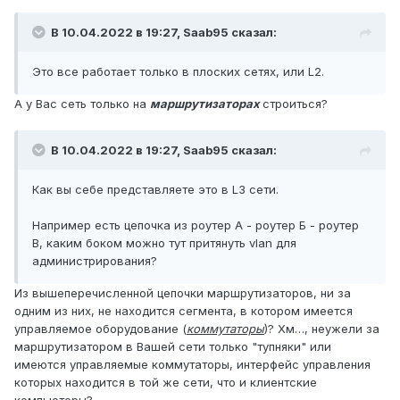
В 10.04.2022 в 19:27,
Saab95
сказал:
Это все работает только в плоских сетях, или L2.
А у Вас сеть только на
маршрутизаторах
строиться?
В 10.04.2022 в 19:27,
Saab95
сказал:
Как вы себе представляете это в L3 сети.
Например есть цепочка из роутер А - роутер Б - роутер
В, каким боком можно тут притянуть vlan для
администрирования?
Из вышеперечисленной цепочки маршрутизаторов, ни за
одним из них, не находится сегмента, в котором имеется
управляемое оборудование (
коммутаторы
)? Хм…, неужели за
маршрутизатором в Вашей сети только "тупняки" или
имеются управляемые коммутаторы, интерфейс управления
которых находится в той же сети, что и клиентские