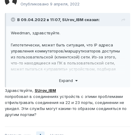
Опубликовано
9 апреля, 2022
В 09.04.2022 в 11:07,
SUrov_IBM
сказал:
Weedman, здравствуйте.
Гипотетически, может быть ситуация, что IP адреса
управления коммутаторов/маршрутизаторов доступны
из пользовательской (клиентской) сети. Из-за этого,
что-то находящееся на ПК в пользовательской сети,
может пытаться «
управлять
» устройством, подбирая
логин/пароль. Необходимо убедиться, что управление
Expand
коммутаторов/маршрутизаторов разрешено только с
определённых адресов. Желательно, чтобы под
Здравствуйте,
SUrov_IBM
управление существовал выделенный VLAN.
попробовал в соединениях устройств с этими проблемами
Так же, я бы выключил на коммутаторах/
отфильтравать соединения на 22 и 23 порты, соединении не
маршрутизаторах возможность взаимодействия по Link
увидел. Эти службы могут каким-то образом соединяться по
Discovery Protocol (LLDP, CDP) и подобные UPnP
другим портам?
взаимодействия.
И желательно, чтобы локальные маршрутизаторы на