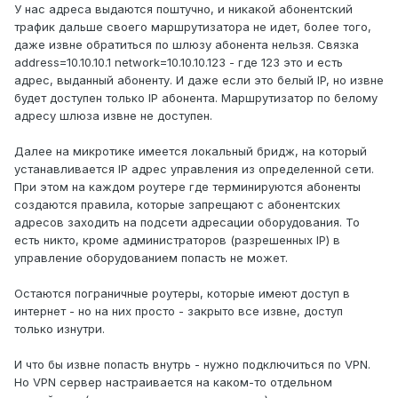
У нас адреса выдаются поштучно, и никакой абонентский
трафик дальше своего маршрутизатора не идет, более того,
даже извне обратиться по шлюзу абонента нельзя. Связка
address=10.10.10.1 network=10.10.10.123 - где 123 это и есть
адрес, выданный абоненту. И даже если это белый IP, но извне
будет доступен только IP абонента. Маршрутизатор по белому
адресу шлюза извне не доступен.
Далее на микротике имеется локальный бридж, на который
устанавливается IP адрес управления из определенной сети.
При этом на каждом роутере где терминируются абоненты
создаются правила, которые запрещают с абонентских
адресов заходить на подсети адресации оборудования. То
есть никто, кроме администраторов (разрешенных IP) в
управление оборудованием попасть не может.
Остаются пограничные роутеры, которые имеют доступ в
интернет - но на них просто - закрыто все извне, доступ
только изнутри.
И что бы извне попасть внутрь - нужно подключиться по VPN.
Но VPN сервер настраивается на каком-то отдельном