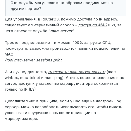
Эти службы могут каким-то образом соединяться по
другим портам?
Для управления, в RouterOS, помимо доступа по IP адресу,
существует альтернативный способ -
доступ по MAC
(L2), за
него отвечает служба "
mac-server
".
Просто предположение - в момент 100% загрузки CPU,
посмотрите, возможно производятся попытки подключений по
MAC:
/tool mac-server sessions print
Или лучше, для теста,
отключите mac-server совсем
(mac-
winbox, mac-telnet и mac-ping). Учтите, после отключения mac-
server, доступ к управлению маршрутизатора сохраниться
только по IP (L3).
Дополнительно: в принципе, если у Вас ещё не настроен Log
сервер, можно попробовать использовать его, чтобы видеть
успешные и неудачные попытки авторизации на
маршрутизаторе.