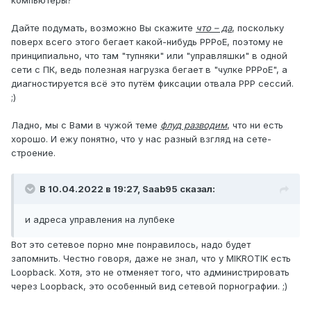
компьютеры?
Дайте подумать, возможно Вы скажите
что – да
, поскольку
поверх всего этого бегает какой-нибудь PPPoE, поэтому не
принципиально, что там "тупняки" или "управляшки" в одной
сети с ПК, ведь полезная нагрузка бегает в "чулке PPPoE", а
диагностируется всё это путём фиксации отвала PPP сессий.
;)
Ладно, мы с Вами в чужой теме
флуд разводим
, что ни есть
хорошо. И ежу понятно, что у нас разный взгляд на сете-
строение.
В 10.04.2022 в 19:27,
Saab95
сказал:
и адреса управления на лупбеке
Вот это сетевое порно мне понравилось, надо будет
запомнить. Честно говоря, даже не знал, что у MIKROTIK есть
Loopback. Хотя, это не отменяет того, что администрировать
через Loopback, это особенный вид сетевой порнографии. ;)