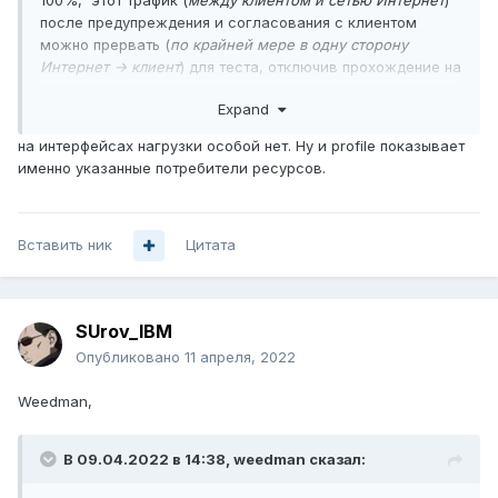
100%, этот трафик (
между клиентом и сетью Интернет
)
после предупреждения и согласования с клиентом
можно прервать (
по крайней мере в одну сторону
Интернет -> клиент
) для теста, отключив прохождение на
вышестоящем узле.
Expand
на интерфейсах нагрузки особой нет. Ну и profile показывает
именно указанные потребители ресурсов.
Вставить ник
Цитата
SUrov_IBM
Опубликовано
11 апреля, 2022
Weedman,
В 09.04.2022 в 14:38,
weedman
сказал: