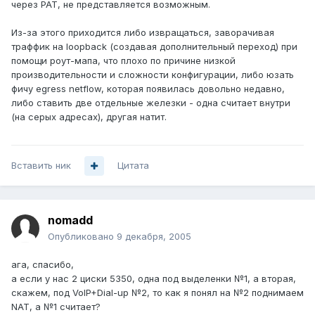
через PAT, не представляется возможным.
Из-за этого приходится либо извращаться, заворачивая
траффик на loopback (создавая дополнительный переход) при
помощи роут-мапа, что плохо по причине низкой
производительности и сложности конфигурации, либо юзать
фичу egress netflow, которая появилась довольно недавно,
либо ставить две отдельные железки - одна считает внутри
(на серых адресах), другая натит.
Вставить ник
Цитата
nomadd
Опубликовано
9 декабря, 2005
ага, спасибо,
а если у нас 2 циски 5350, одна под выделенки №1, а вторая,
скажем, под VoIP+Dial-up №2, то как я понял на №2 поднимаем
NAT, а №1 считает?