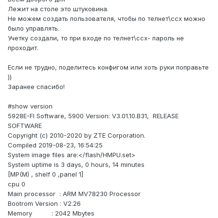
Лежит на столе это штуковина.
Не можем создать пользователя, чтобы по телнет\ссх можно
было управлять.
Учетку создали, то при входе по телнет\ссх- пароль не
проходит.
Если не трудно, поделитесь конфигом или хоть руки поправьте
))
Заранее спасибо!
#show version
5928E-FI Software, 5900 Version: V3.01.10.B31, RELEASE
SOFTWARE
Copyright (c) 2010-2020 by ZTE Corporation.
Compiled 2019-08-23, 16:54:25
System image files are:</flash/HMPU.set>
System uptime is 3 days, 0 hours, 14 minutes
[MP(M) , shelf 0 ,panel 1]
cpu 0
Main processor : ARM MV78230 Processor
Bootrom Version : V2.26
Memory : 2042 Mbytes