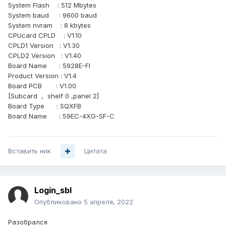
System Flash : 512 Mbytes
System baud : 9600 baud
System nvram : 8 kbytes
CPUcard CPLD : V1.10
CPLD1 Version : V1.30
CPLD2 Version : V1.40
Board Name : 5928E-FI
Product Version : V1.4
Board PCB : V1.00
[Subcard , shelf 0 ,panel 2]
Board Type : SQXFB
Board Name : 59EC-4XG-SF-C
Вставить ник
Цитата
Login_sbl
Опубликовано
5 апреля, 2022
Разобрался