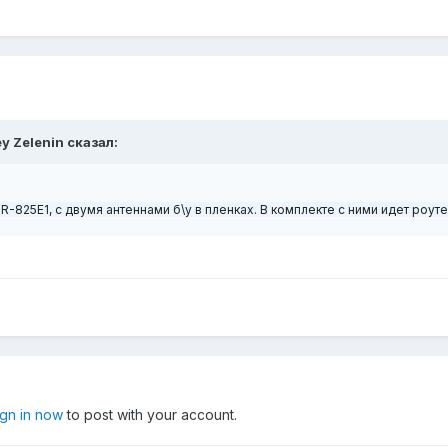
y Zelenin
сказал:
DIR-825E1, с двумя антеннами б\у в пленках. В комплекте с ними идет роут
ign in now
to post with your account.