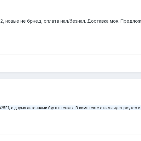
42, новые не брнед, оплата нал/безнал. Доставка моя. Предлож
825E1, с двумя антеннами б\у в пленках. В комплекте с ними идет роутер и