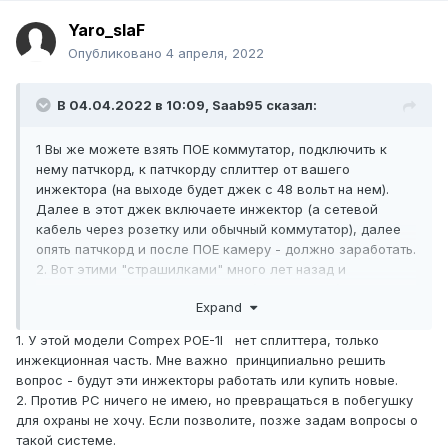
Yaro_slaF
Опубликовано
4 апреля, 2022
В 04.04.2022 в 10:09,
Saab95
сказал:
1 Вы же можете взять ПОЕ коммутатор, подключить к
нему патчкорд, к патчкорду сплиттер от вашего
инжектора (на выходе будет джек с 48 вольт на нем).
Далее в этот джек включаете инжектор (а сетевой
кабель через розетку или обычный коммутатор), далее
опять патчкорд и после ПОЕ камеру - должно заработать.
2. Вот этими "страшилками" много лет назад и
дискриминировали ПС сервера (компьютеры)
Expand
1. У этой модели Compex POE-1I нет сплиттера, только
инжекционная часть. Мне важно принципиально решить
вопрос - будут эти инжекторы работать или купить новые.
2. Против PC ничего не имею, но превращаться в побегушку
для охраны не хочу. Если позволите, позже задам вопросы о
такой системе.