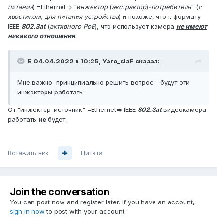
питания
) =Ethernet=> "
инжектор
(
экстрактор
)
-потребитель
" (
с
хвостиком, для питания устройства
) и похоже, что к формату
IEEE
802.3at
(
активного PoE
), что использует камера
не имеют
никакого отношени
я
.
В 04.04.2022 в 10:25,
Yaro_slaF
сказал:
Мне важно принципиально решить вопрос - будут эти
инжекторы работать
От "инжектор-источник" =Ethernet=> IEEE
802.3at
видеокамера
работать
не
будет.
Вставить ник
Цитата
Join the conversation
You can post now and register later. If you have an account,
sign in now
to post with your account.