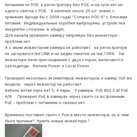
питанием по POE к регистратору без POE, и на пути нет ни
одного свитча с POE. В наличии около 20 шт новых с
хранения (вроде бы с 2009 года) "Compex POE-1I" с блоками
питания. Индивидуальные коробки выброшены, устройства
аккуратно сложены в общую.
Для начала проверил камеру напрямую без инжектора -
проблем нет.
А с аким инжектором камера не работает, на регистраторе
не загорается led LINK и не видно пакетов на led TXRX. На
инжекторе поле присоедиения с двух сторон, включаются
светодиоды Remote Power и Local Power.
Проверил несколько экземпляров инжекторов и камер той же
модели, через инжектор не работает.
Кабель витая пара кат 5, 4 пары. У камеры PoE 802.3 af PoE
A/B. Проверил PoE в камерах через свитч со встроенным
PoE - проблем с питанием и связью нет.
Временно поставил свитч с Poe в место инжектора, но в чем
была причина? Купить новые инжекторы ?