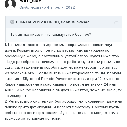
Yaro_slaF
Опубликовано
4 апреля, 2022
В 04.04.2022 в 09:30,
Saab95
сказал:
Так вы же писали что коммутатор без пое?
1. Не писал такого, наверное мы неправильно поняли друг
друга. Коммутатор с пое использовал как вынужденную
временную меру, а постоянным устройством будет инжектор.
Надо разобраться почему он не работает, и если решить не
удастся, надо купить коробку других инжекторов про запас.
Из замеченного - если питать инжекторкомплектным блоком
питания 15В, то led Remote Power светится, а при 12 в уже нет.
Какое напряжение нужно камере по пое, я не знаю - 24 или
48В ? И какое напряжение выдает инжектор, тоже не знаю, тк
не измерял.
2. Регистратор системный бок хорошо, но охранники даже на
линукс притащат игрушки и испортят систему. Поэтому пусть
работают с регистраторами. И деньги не лично мои, а сам я
тружусь за условные копейки.