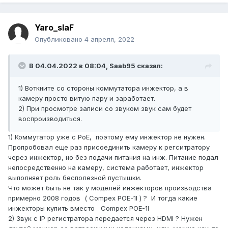
Yaro_slaF
Опубликовано
4 апреля, 2022
В 04.04.2022 в 08:04,
Saab95
сказал:
1) Воткните со стороны коммутатора инжектор, а в
камеру просто витую пару и заработает.
2) При просмотре записи со звуком звук сам будет
воспроизводиться.
1) Коммутатор уже с PoE, поэтому ему инжектор не нужен.
Пропробовал еще раз присоединить камеру к регситратору
через инжектор, но без подачи питания на инж. Питание подал
непосредственно на камеру, система работает, инжектор
выполняет роль бесполезной пустышки.
Что может быть не так у моделей инжекторов производства
примерно 2008 годов ( Compex POE-1I ) ? И тогда какие
инжекторы купить вместо Compex POE-1I
2) Звук c IP регистратора передается через HDMI ? Нужен