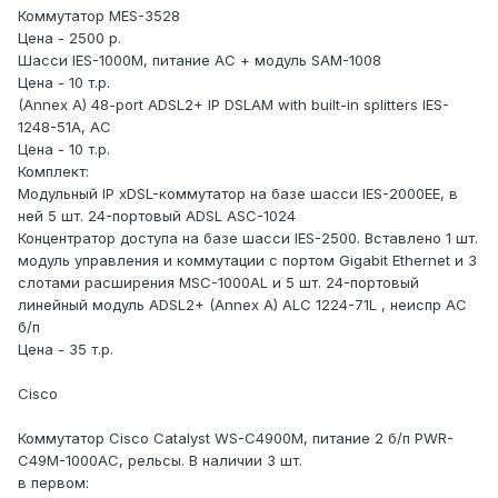
Коммутатор MES-3528
Цена - 2500 р.
Шасси IES-1000M, питание АС + модуль SAM-1008
Цена - 10 т.р.
(Annex A) 48-port ADSL2+ IP DSLAM with built-in splitters IES-
1248-51A, AC
Цена - 10 т.р.
Комплект:
Модульный IP xDSL-коммутатор на базе шасси IES-2000EE, в
ней 5 шт. 24-портовый ADSL ASC-1024
Концентратор доступа на базе шасси IES-2500. Вставлено 1 шт.
модуль управления и коммутации с портом Gigabit Ethernet и 3
слотами расширения MSC-1000AL и 5 шт. 24-портовый
линейный модуль ADSL2+ (Annex A) ALC 1224-71L , неиспр АС
б/п
Цена - 35 т.р.
Cisco
Коммутатор Cisco Catalyst WS-C4900M, питание 2 б/п PWR-
C49M-1000AC, рельсы. В наличии 3 шт.
в первом: