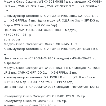
Модуль Cisco Catalyst WS-X4908-10GE 1 шт. в модуле: X2-10GB-
LR 2 шт., CVR-X2-SFP 3 шт., CVR-X2-SFP10G 2шт., X2-SFPPlus 1
шт.
в коммутатор вставлены: CVR-X2-SFP10G 2шт., X2-10GB-LR 2
шт., X2-SFPPlus 4 шт. (цена модулей: Х2LR по 3тр + SFP10G по
5 тр + X2SFP по 1тр + SFPPl по 5тр).
Цена за комп-т (C4900M+X4908-10GE+ модули) -
45+20+60=125 т.р
во втором:
Модуль Cisco Catalyst WS-X4920-GB-RJ45 1 шт.
в коммутатор вставлены: CVR-X2-SFP10G 1шт., X2-10GB-LR 5
шт.
Цена за комп-т (C4900M+X4920+ модули) - 45+8+20=73 т.р
в третьем:
Модуль Cisco Catalyst WS-X4908-10GE 1 шт. в модуле: X2-10GB-
LR 2 шт., CVR-X2-SFP10G 2шт., X2-SFPPlus 2 шт.
в коммутатор вставлены: X2-10GB-LR 4 шт. (Х2LR по 3тр +
SFP10G по 5 тр + X2SFP по 1тр + SFPPl по 5тр)
Цена за комп-т (C4900M+X4908+ модули) - 45+20+38=103 т.р
Коммутатор Cisco Catalyst WS-C3750G-12S-S 15 т.р.
Коммутатор Cisco ME-4924-10GE 25 т.р.
Маршрутизатор Cisco 7301 30 т.р.