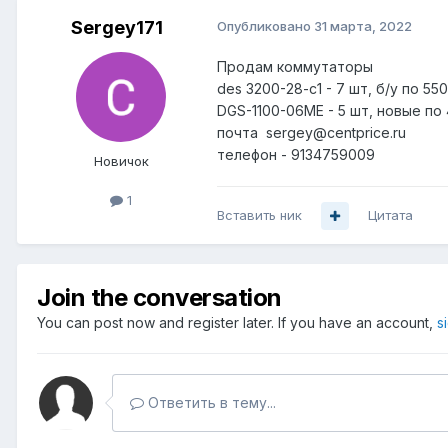
Sergey171
Опубликовано
31 марта, 2022
Продам коммутаторы
des 3200-28-c1 - 7 шт, б/у по 55
DGS-1100-06ME - 5 шт, новые по
почта sergey@centprice.ru
телефон - 9134759009
Новичок
1
Вставить ник
Цитата
Join the conversation
You can post now and register later. If you have an account,
s
Ответить в тему...