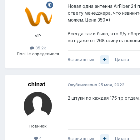
Новая одна антенна AirFiber 24
ответу менеджера, что извинит
можем. Цена 350=)
Всегда так и было, что б/у обо
VIP
вот даже от 268 скинуть половин
35.2k
Пол:
Не определился
Вставить ник
Цитата
chinat
Опубликовано
25 мая, 2022
2 штуки по каждая 175 тр отдам.
Новичок
4
Вставить ник
Цитата