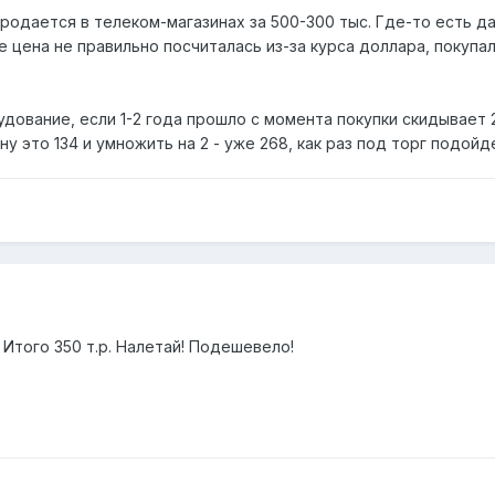
 продается в телеком-магазинах за 500-300 тыс. Где-то есть д
е цена не правильно посчиталась из-за курса доллара, покуп
рудование, если 1-2 года прошло с момента покупки скидывает 
у это 134 и умножить на 2 - уже 268, как раз под торг подойде
 Итого 350 т.р. Налетай! Подешевело!