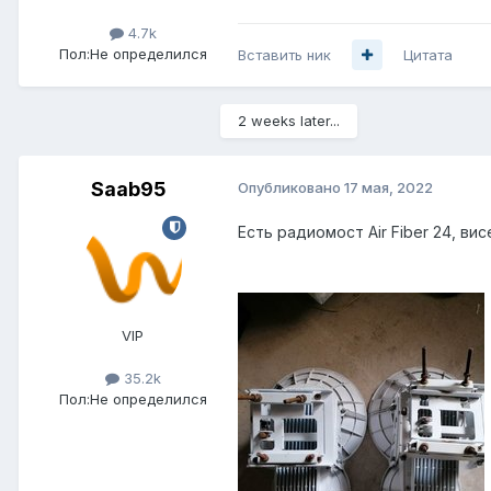
4.7k
Пол:
Не определился
Вставить ник
Цитата
2 weeks later...
Saab95
Опубликовано
17 мая, 2022
Есть радиомост Air Fiber 24, ви
VIP
35.2k
Пол:
Не определился