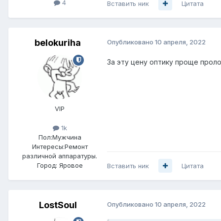
4
Вставить ник
Цитата
belokuriha
Опубликовано
10 апреля, 2022
За эту цену оптику проще про
VIP
1k
Пол:
Мужчина
Интересы:
Ремонт
различной аппаратуры.
Город:
Яровое
Вставить ник
Цитата
LostSoul
Опубликовано
10 апреля, 2022