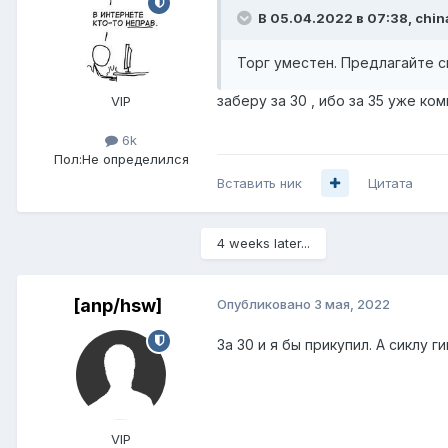
В 05.04.2022 в 07:38,
chin
Торг уместен. Предлагайте 
заберу за 30 , ибо за 35 уже к
VIP
6k
Пол:
Не определился
Вставить ник
Цитата
4 weeks later...
[anp/hsw]
Опубликовано
3 мая, 2022
За 30 и я бы прикупил. А сиклу 
VIP