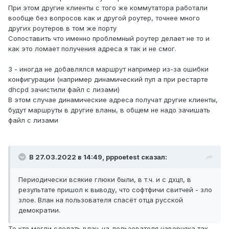
При этом другие клиенты с того же коммутатора работали
вообще без вопросов как и другой роутер, точнее много
других роутеров в том же порту
Сопоставить что именно проблемный роутер делает не то и
как это ломает получения адреса я так и не смог.
3 - иногда не добавлялся маршрут например из-за ошибки
конфигурации (например динамический пул а при рестарте
dhcpd зачистили файл с лизами)
В этом случае динамические адреса получат другие клиенты,
будут маршруты в другие вланы, в общем не надо зачишать
файл с лизами
В 27.03.2022 в 14:49,
pppoetest
сказал:
Периодически всякие глюки были, в т.ч. и с дхцп, в
результате пришол к выводу, что софтфичи свитчей - зло
злое. Влан на пользователя спасёт отца русской
демократии.
Те кто могли сделать влан-на-пользователя наверняка так