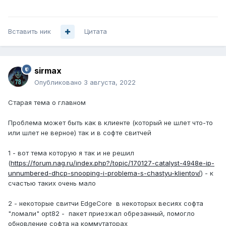
Вставить ник
Цитата
sirmax
Опубликовано
3 августа, 2022
Старая тема о главном
Проблема может быть как в клиенте (который не шлет что-то
или шлет не верное) так и в софте свитчей
1 - вот тема которую я так и не решил
(
https://forum.nag.ru/index.php?/topic/170127-catalyst-4948e-ip-
unnumbered-dhcp-snooping-i-problema-s-chastyu-klientov/
) - к
счастью таких очень мало
2 - некоторые свитчи EdgeCore в некоторых весиях софта
"ломали" opt82 - пакет приезжал обрезанный, помогло
обновление софта на коммутаторах