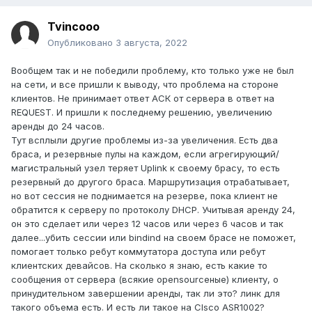
Tvincooo
Опубликовано
3 августа, 2022
Вообщем так и не победили проблему, кто только уже не был
на сети, и все пришли к выводу, что проблема на стороне
клиентов. Не принимает ответ АСК от сервера в ответ на
REQUEST. И пришли к последнему решению, увеличению
аренды до 24 часов.
Тут всплыли другие проблемы из-за увеличения. Есть два
браса, и резервные пулы на каждом, если агрегирующий/
магистральный узел теряет Uplink к своему брасу, то есть
резервный до другого браса. Маршрутизация отрабатывает,
но вот сессия не поднимается на резерве, пока клиент не
обратится к серверу по протоколу DHCP. Учитывая аренду 24,
он это сделает или через 12 часов или через 6 часов и так
далее...убить сессии или bindind на своем брасе не поможет,
помогает только ребут коммутатора доступа или ребут
клиентских девайсов. На сколько я знаю, есть какие то
сообщения от сервера (всякие opensourceные) клиенту, о
принудительном завершении аренды, так ли это? линк для
такого объема есть. И есть ли такое на CIsco ASR1002?