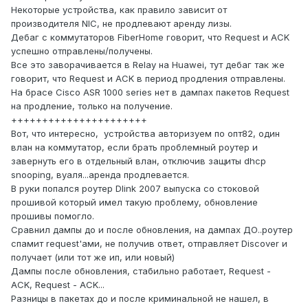
Некоторые устройства, как правило зависит от
производителя NIC, не продлевают аренду лизы.
Дебаг с коммутаторов FiberHome говорит, что Request и ACK
успешно отправлены/получены.
Все это заворачивается в Relay на Huawei, тут дебаг так же
говорит, что Request и ACK в период продления отправлены.
На брасе Cisco ASR 1000 series нет в дампах пакетов Request
на продление, только на получение.
++++++++++++++++++++++
Вот, что интересно, устройства авторизуем по опт82, один
влан на коммутатор, если брать проблемный роутер и
завернуть его в отдельный влан, отключив защиты dhcp
snooping, вуаля...аренда продлевается.
В руки попался роутер Dlink 2007 выпуска со стоковой
прошивой который имел такую проблему, обновление
прошивы помогло.
Сравнил дампы до и после обновления, на дампах ДО..роутер
спамит request'ами, не получив ответ, отправляет Discover и
получает (или тот же ип, или новый)
Дампы после обновления, стабильно работает, Request -
ACK, Request - ACK...
Разницы в пакетах до и после криминальной не нашел, в