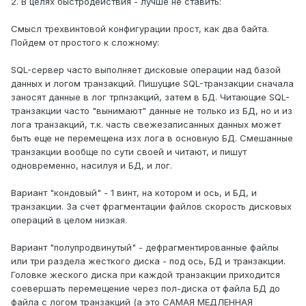
2. В целях быстродействия - лучше не ставить:
Смысл трехвинтовой конфигурации прост, как два байта.
Пойдем от простого к сложному:
SQL-сервер часто выполняет дисковые операции над базой
данных и логом транзакций. Пишущие SQL-транзакции сначала
заносят данные в лог трпнзакций, затем в БД. Читающие SQL-
транзакции часто "вынимают" данные не только из БД, но и из
лога транзакций, т.к. часть свежезаписанных данных может
быть еще не перемещена изх лога в основную БД. Смешанные
транзакции вообще по сути своей и читают, и пишут
одновременно, насилуя и БД, и лог.
Вариант "кондовый" - 1 винт, на котором и ось, и БД, и
транзакции. За счет фрагментации файлов скорость дисковых
операций в целом низкая.
Вариант "полупродвинутый" - дефрагментированные файлы
или три раздела жесткого диска - под ось, БД и транзакции.
Головке жеского диска при каждой транзакции приходится
соевершать перемещение через пол-диска от файла БД до
файла с логом транзакций (а это САМАЯ МЕДЛЕННАЯ