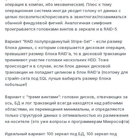
операция в компах, ибо механическая). Плюс к тому
операционная система иногда уводит голоку от данных с
целью посвопиться/порисовать в эвентлогах/позаниматься
обычной финдузёвой фигней. Аналогичная симфония
проигрывается головками винтов в зеркале и в RAID-5
Вариант "RAID полупродвинутый Stripe-Set" - если размер
блока данных, с которым совершается дисковая операция,
превышает размер блока RAID'а, то в дисковой транзакции
принимают участие головки нескольких HDD. Тоже
происходит и в случае, если блок данных дисковой
транзакции не попадает целиком в блок RAID'а (поэтому для
страйп-сета под SQL лучше выбирать размер блока
побольше!)
Вариант с "тремя винтами": головки дисков, отвечающих за
ось, БД и лог транзакций всегда находятся над рабочими
областями, их перемещения минимальны, и определяются
только структурой данных о оптимальностью из размежения
на носителе (это уже вопросы к программерам Микрософта)
Идеальный вариант: 100 зеркал под БД, 100 зеркал под