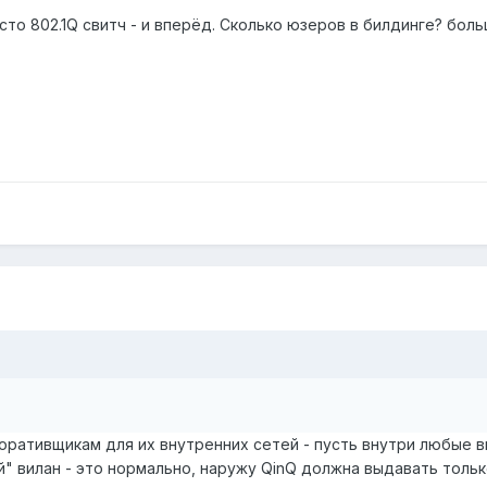
росто 802.1Q свитч - и вперёд. Сколько юзеров в билдинге? бол
поративщикам для их внутренних сетей - пусть внутри любые 
" вилан - это нормально, наружу QinQ должна выдавать только