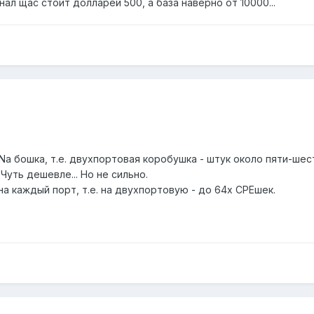
ал щас стоит долларей 500, а база наверно от 10000...
ONa бошка, т.е. двухпортовая коробушка - штук около пяти-шес
 Чуть дешевле... Но не сильно.
на каждый порт, т.е. на двухпортовую - до 64х CPEшек.