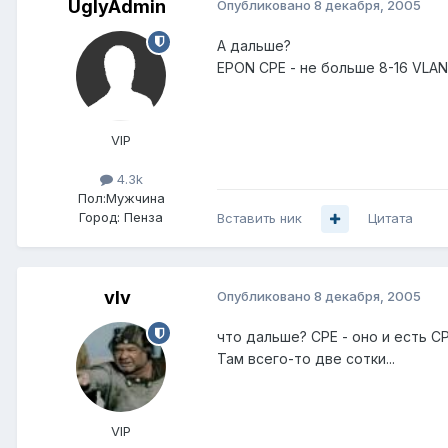
UglyAdmin
Опубликовано
8 декабря, 2005
А дальше?
EPON CPE - не больше 8-16 VLAN,
VIP
4.3k
Пол:
Мужчина
Город:
Пенза
Вставить ник
Цитата
vIv
Опубликовано
8 декабря, 2005
что дальше? CPE - оно и есть CP
Там всего-то две сотки...
VIP