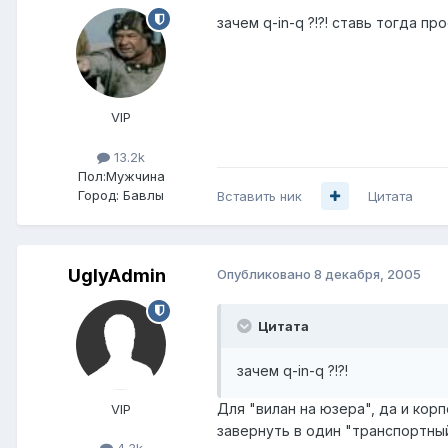
зачем q-in-q ?!?! ставь тогда п
VIP
13.2k
Пол:
Мужчина
Город:
Бавлы
Вставить ник
Цитата
UglyAdmin
Опубликовано
8 декабря, 2005
Цитата
зачем q-in-q ?!?!
Для "вилан на юзера", да и кор
VIP
завернуть в один "транспортный
4.3k