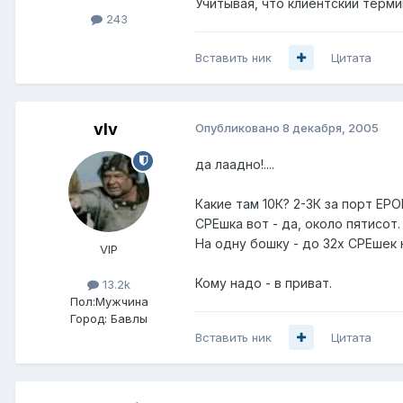
Учитывая, что клиентский термин
243
Вставить ник
Цитата
vIv
Опубликовано
8 декабря, 2005
да лаадно!....
Какие там 10К? 2-3К за порт EP
CPEшка вот - да, около пятисот.
На одну бошку - до 32х CPEшек 
VIP
Кому надо - в приват.
13.2k
Пол:
Мужчина
Город:
Бавлы
Вставить ник
Цитата