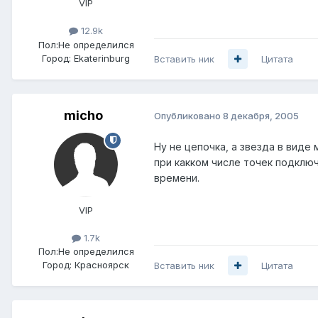
VIP
12.9k
Пол:
Не определился
Город:
Ekaterinburg
Вставить ник
Цитата
micho
Опубликовано
8 декабря, 2005
Ну не цепочка, а звезда в виде
при какком числе точек подключ
времени.
VIP
1.7k
Пол:
Не определился
Город:
Красноярск
Вставить ник
Цитата