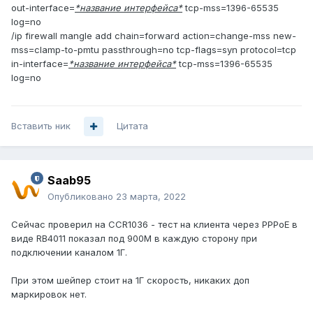
out-interface=
*название интерфейса*
tcp-mss=1396-65535
log=no
/ip firewall mangle add chain=forward action=change-mss new-
mss=clamp-to-pmtu passthrough=no tcp-flags=syn protocol=tcp
in-interface=
*название интерфейса*
tcp-mss=1396-65535
log=no
Вставить ник
Цитата
Saab95
Опубликовано
23 марта, 2022
Сейчас проверил на CCR1036 - тест на клиента через PPPoE в
виде RB4011 показал под 900М в каждую сторону при
подключении каналом 1Г.
При этом шейпер стоит на 1Г скорость, никаких доп
маркировок нет.