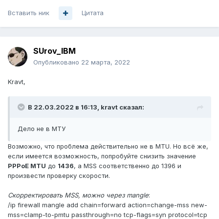
Вставить ник
Цитата
SUrov_IBM
Опубликовано
22 марта, 2022
Kravt,
В 22.03.2022 в 16:13,
kravt
сказал:
Дело не в МТУ
Возможно, что проблема действительно не в MTU. Но всё же,
если имеется возможность, попробуйте снизить значение
PPPoE MTU
до
1436
, а MSS соответственно до 1396 и
произвести проверку скорости.
Скорректировать MSS, можно через mangle
:
/ip firewall mangle add chain=forward action=change-mss new-
mss=clamp-to-pmtu passthrough=no tcp-flags=syn protocol=tcp