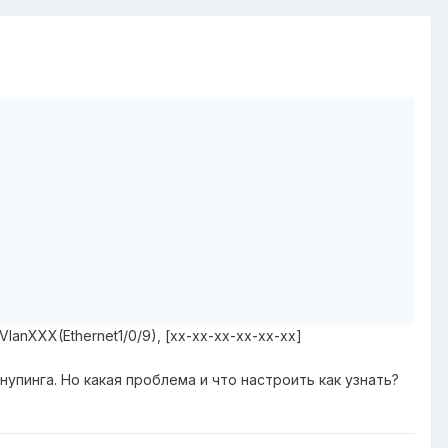
VlanXXX(Ethernet1/0/9), [xx-xx-xx-xx-xx-xx]
упинга. Но какая проблема и что настроить как узнать?