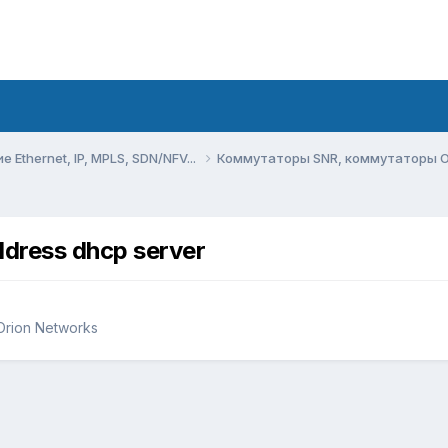
Ethernet, IP, MPLS, SDN/NFV...
Коммутаторы SNR, коммутаторы O
dress dhcp server
rion Networks