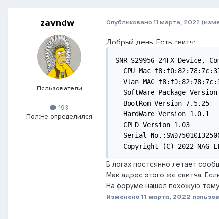
zavndw
Опубликовано
11 марта, 2022
(изм
Добрый день. Есть свитч:
SNR-S2995G-24FX Device, Co
  CPU Mac f8:f0:82:78:7c:37
  Vlan MAC f8:f0:82:78:7c:3
Пользователи
  SoftWare Package Version 
  BootRom Version 7.5.25

193
  HardWare Version 1.0.1

Пол:
Не определился
  CPLD Version 1.03

  Serial No.:SW075010I32500
  Copyright (C) 2022 NAG L
В логах постоянно летает сообще
Мак адрес этого же свитча. Если
На форуме нашел похожую тему, 
Изменено
11 марта, 2022
пользов