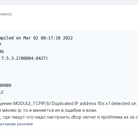
енено)
mpiled on Mar 02 08:17:18 2022



6

7.5.3.2(R0004.0427)

0989

LC
ние MODULE_TCPIP/5/:Duplicated IP address 10x.x.1 detected on 
 меняю ip то и меняется ип в ошибке и влан.
где пишут что надо настроить dhcp server и проблема из за сн
ателем zavndw