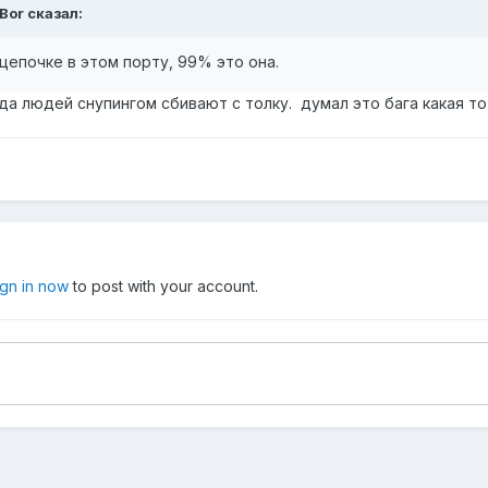
Bor
сказал:
цепочке в этом порту, 99% это она.
да людей снупингом сбивают с толку. думал это бага какая то
ign in now
to post with your account.