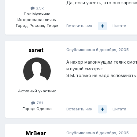
Да, если учесть, что она зареги
3.5k
Пол:
Мужчина
Интересы:
различны
Город:
Россия, Тверь
Вставить ник
Цитата
ssnet
Опубликовано
6 декабря, 2005
А нахер малоимущим телик смот
и пущай смотрят.
Э.Ы. только не надо вспоминать
Активный участник
761
Город:
Одесса
Вставить ник
Цитата
MrBear
Опубликовано
6 декабря, 2005