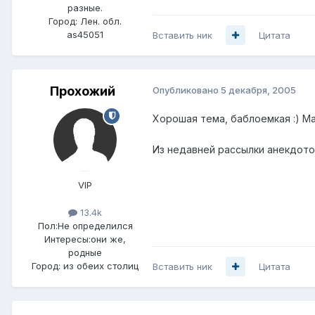
разные.
Город:
Лен. обл.
as45051
Вставить ник
Цитата
Прохожий
Опубликовано
5 декабря, 2005
Хорошая тема, баблоемкая :) Ма
Из недавней рассылки анекдотов
VIP
13.4k
Пол:
Не определился
Интересы:
они же,
родные
Город:
из обеих столиц
Вставить ник
Цитата