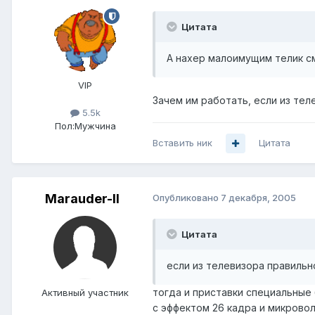
Цитата
А нахер малоимущим телик с
VIP
Зачем им работать, если из те
5.5k
Пол:
Мужчина
Вставить ник
Цитата
Marauder-II
Опубликовано
7 декабря, 2005
Цитата
если из телевизора правиль
тогда и приставки специальные
Активный участник
с эффектом 26 кадра и микрово