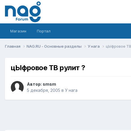
Магазин
Портал
Главная
NAG.RU - Основные разделы
У нага
цЫфровое ТВ
цЫфровое ТВ рулит ?
Автор:
smsm
5 декабря, 2005
в
У нага