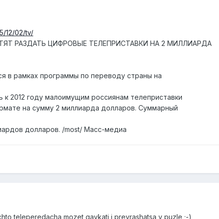
5/12/02/tv/
Т РАЗДАТЬ ЦИФРОВЫЕ ТЕЛЕПРИСТАВКИ НА 2 МИЛЛИАРДА
я в рамках программы по переводу страны на
 к 2012 году малоимущим россиянам телеприставки
рмате на сумму 2 миллиарда долларов. Суммарный
иардов долларов. /most/ Масс-медиа
hto teleperedacha mozet gavkatj i prevrashatsa v puzle ;-)