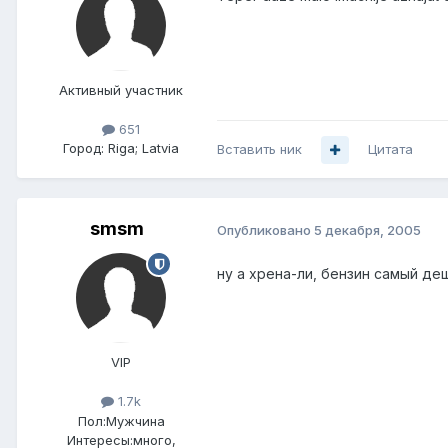
Активный участник
651
Город:
Riga; Latvia
Вставить ник
Цитата
smsm
Опубликовано
5 декабря, 2005
ну а хрена-ли, бензин самый де
VIP
1.7k
Пол:
Мужчина
Интересы:
много,