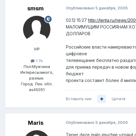
smsm
Опубликовано
5 декабря, 2005
02.12 15:27
http://lenta.ru/news/200
МАЛОИМУЩИМ РОССИЯНАМ ХОТЯ
ДОЛЛАРОВ
Российские власти намереваютс
VIP
цифровое
телевещание бесплатно раздать
1.7k
Пол:
Мужчина
для приема передач в новом фо
Интересы:
много,
бюджет
разные.
проекта составит более 4 милл
Город:
Лен. обл.
as45051
Вставить ник
Цитата
Maris
Опубликовано
5 декабря, 2005
Teper daze malo imuchije uznajut c