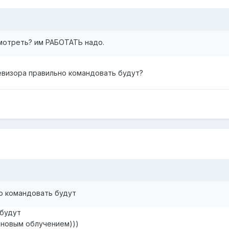
мотреть? им РАБОТАТЬ надо.
левизора правильно командовать будут?
но командовать будут
 будут
лновым облучением)))