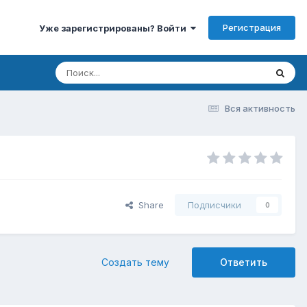
Регистрация
Уже зарегистрированы? Войти
Вся активность
Share
Подписчики
0
Создать тему
Ответить