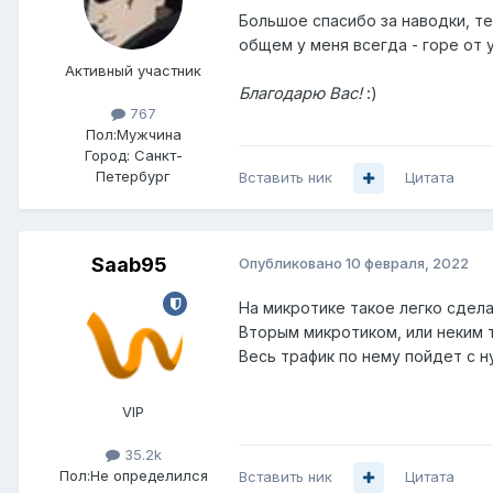
Большое спасибо за наводки, те
общем у меня всегда - горе от 
Активный участник
Благодарю Вас!
:
)
767
Пол:
Мужчина
Город:
Санкт-
Петербург
Вставить ник
Цитата
Saab95
Опубликовано
10 февраля, 2022
На микротике такое легко сдела
Вторым микротиком, или неким т
Весь трафик по нему пойдет с 
VIP
35.2k
Пол:
Не определился
Вставить ник
Цитата