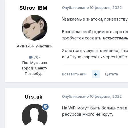
SUrov_IBM
Опубликовано
10 февраля, 2022
Уважаемые знатоки, приветству
Возникла необходимость протес
требуется создать
искусствен
Активный участник
Хочется выслушать мнение, как
или "тупо, зарезать через traffi
767
Пол:
Мужчина
Город:
Санкт-
Петербург
Вставить ник
Цитата
Urs_ak
Опубликовано
10 февраля, 2022
На WiFi могут быть большие зад
ресурсов много не жрут.