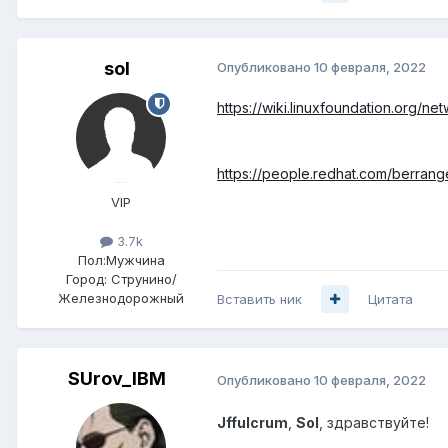
sol
Опубликовано
10 февраля, 2022
https://wiki.linuxfoundation.org/n
https://people.redhat.com/berrang
VIP
3.7k
Пол:
Мужчина
Город:
Струнино/
Железнодорожный
Вставить ник
Цитата
SUrov_IBM
Опубликовано
10 февраля, 2022
Jffulcrum
,
S
ol
, здравствуйте
!