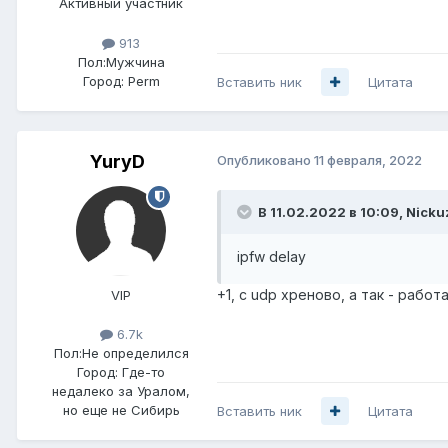
Активный участник
913
Пол:
Мужчина
Город:
Perm
Вставить ник
Цитата
YuryD
Опубликовано
11 февраля, 2022
В 11.02.2022 в 10:09,
Nicku
ipfw delay
+1, с udp хреново, а так - работае
VIP
6.7k
Пол:
Не определился
Город:
Где-то
недалеко за Уралом,
но еще не Сибирь
Вставить ник
Цитата