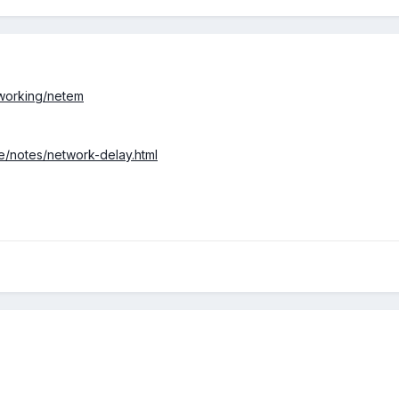
etworking/netem
e/notes/network-delay.html