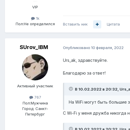
VIP
1k
Пол:
Не определился
Вставить ник
Цитата
SUrov_IBM
Опубликовано
10 февраля, 2022
Urs_ak, здравствуйте.
Благодарю за ответ!
Активный участник
В 10.02.2022 в 20:32,
Urs_
767
На WiFi могут быть большие 
Пол:
Мужчина
Город:
Санкт-
С Wi-Fi у меня дружба никогда 
Петербург
В 10.02.2022 в 20:32,
Urs_