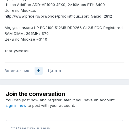
Шлюз AddPac ADD-AP1000 4FXS, 2x10Mbps ETH $400
Цены по Москве:
http://www.price.ru/bin/price/prodlist?cur...sort=5&cid=2812
Модуль памяти HP PC2100 512MB DDR266 CL2.5 ECC Registered
RAM DIMM, 266MHz $70
Цены по Москве ~$140
торг уместен
Вставить ник
Цитата
Join the conversation
You can post now and register later. If you have an account,
sign in now
to post with your account.
Ответить в тему...