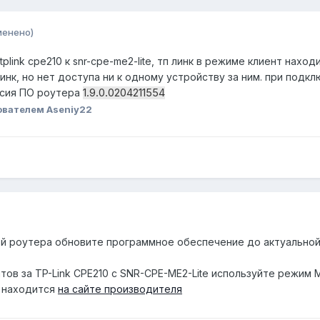
менено)
link cpe210 к snr-cpe-me2-lite, тп линк в режиме клиент нахо
линк, но нет доступа ни к одному устройству за ним. при подкл
рсия ПО роутера
1.9.0.0204211554
ователем Aseniy22
ой роутера обновите программное обеспечение до актуально
ов за TP-Link CPE210 с SNR-CPE-ME2-Lite используйте режим 
0 находится
на сайте производителя