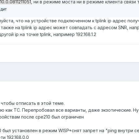
.10.0.0811211051
, ни в режиме моста ни в режиме клиента связи т
одит
йста, что на устройстве подключенном к tplink ip адрес полу
. также на tplink ip адрес может совпадать с адресом SNR, напр
гой ip на точке tplink, например 192.168.1.2
 чтобы отписать в этой теме.
ю как ТС. Перепробовал все варианты, даже экзотические. Ну
тройствам после cpe210 был ограничен
0 был установлен в режим WISP+снят запрет на "ping внутри с
и 192.168.0.0