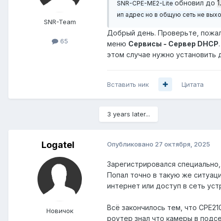
обновил до
1
SNR-CPE-ME2-Lite
ип адрес но в общую сеть не вых
SNR-Team
Добрый день. Проверьте, пожалу
65
меню
Сервисы - Сервер DHCP
этом случае нужно установить дру
Вставить ник
Цитата
3 years later...
Logatel
Опубликовано
27 октября, 2025
Зарегистрировался специально,
Попал точно в такую же ситуаци
интернет или доступ в сеть ус
Всё закончилось тем, что CPE21
Новичок
роутер знал что камеры в подсет