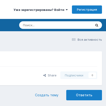
Регистрация
Уже зарегистрированы? Войти
Вся активность
Share
Подписчики
0
Создать тему
Ответить