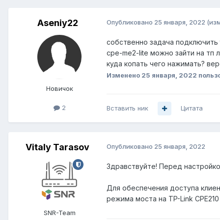
Aseniy22
Опубликовано
25 января, 2022
(из
собственно задача подключить tp
cpe-me2-lite можно зайти на тп 
куда копать чего нажимать? ве
Изменено
25 января, 2022
польз
Новичок
2
Вставить ник
Цитата
Vitaly Tarasov
Опубликовано
25 января, 2022
Здравствуйте! Перед настройк
Для обеспечения доступа клиент
режима моста на TP-Link CPE21
SNR-Team