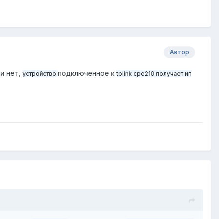
Автор
 и нет,
подключенное к
устройство
tplink cpe210 получает ип