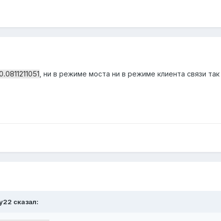
.0.0811211051
, ни в режиме моста ни в режиме клиента связи так
y22
сказал: