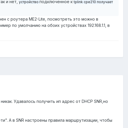
ак и нет,
подключенное к
устройство
tplink cpe210 получает
чен с роутера ME2-Lite, посмотреть это можно в
имер по умолчанию на обоих устройствах 192.168.1.1, в
 никак. Удавалось получить ип адрес от DHCP SNR,но
ети". А в SNR настроены правила маршрутизации, чтобы