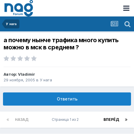
У нага
а почему нынче трафика много купить
можно в мск в среднем ?
Автор:
Vladimir
29 ноября, 2005
в
У нага
Ответить
НАЗАД
Страница 1 из 2
ВПЕРЁД