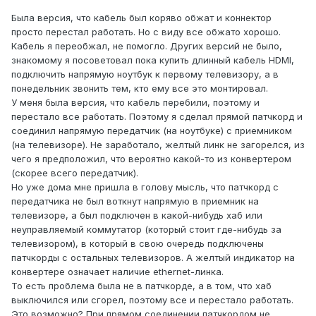
Была версия, что кабель был коряво обжат и коннектор
просто перестал работать. Но с виду все обжато хорошо.
Кабель я переобжал, не помогло. Других версий не было,
знакомому я посоветовал пока купить длинный кабель HDMI,
подключить напрямую ноутбук к первому телевизору, а в
понедельник звонить тем, кто ему все это монтировал.
У меня была версия, что кабель перебили, поэтому и
перестало все работать. Поэтому я сделал прямой патчкорд и
соединил напрямую передатчик (на ноутбуке) с приемником
(на телевизоре). Не заработало, желтый линк не загорелся, из
чего я предположил, что вероятно какой-то из конвертером
(скорее всего передатчик).
Но уже дома мне пришла в голову мысль, что патчкорд с
передатчика не был воткнут напрямую в приемник на
телевизоре, а был подключен в какой-нибудь хаб или
неуправляемый коммутатор (который стоит где-нибудь за
телевизором), в который в свою очередь подключены
патчкорды с остальных телевизоров. А желтый индикатор на
конвертере означает наличие ethernet-линка.
То есть проблема была не в патчкорде, а в том, что хаб
выключился или сгорел, поэтому все и перестало работать.
Это возможно? При прямом соединении патчкордом не