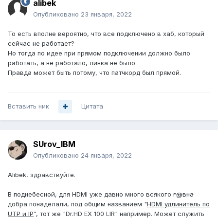
alibek
Опубликовано
23 января, 2022
То есть вполне вероятно, что все подключено в хаб, который
сейчас не работает?
Но тогда по идее при прямом подключении должно было
работать, а не работало, линка не было
Правда может быть потому, что патчкорд был прямой.
Вставить ник
Цитата
SUrov_IBM
Опубликовано
24 января, 2022
Alibek, здравствуйте.
В поднебесной, для HDMI уже давно много всякого
г@вна
добра понаделали, под общим названием "
HDMI удлинитель по
UTP и IP
", тот же "Dr.HD EX 100 LIR" например. Может служить