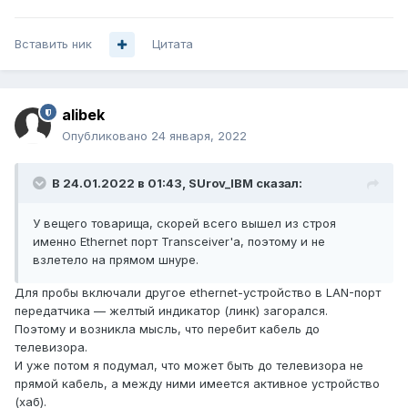
Вставить ник
Цитата
alibek
Опубликовано
24 января, 2022
В 24.01.2022 в 01:43,
SUrov_IBM
сказал:
У вещего товарища, скорей всего вышел из строя
именно Ethernet порт Transceiver'а, поэтому и не
взлетело на прямом шнуре.
Для пробы включали другое ethernet-устройство в LAN-порт
передатчика — желтый индикатор (линк) загорался.
Поэтому и возникла мысль, что перебит кабель до
телевизора.
И уже потом я подумал, что может быть до телевизора не
прямой кабель, а между ними имеется активное устройство
(хаб).