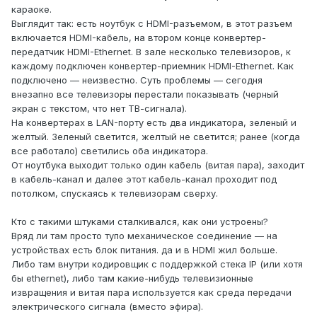
караоке.
Выглядит так: есть ноутбук с HDMI-разъемом, в этот разъем
включается HDMI-кабель, на втором конце конвертер-
передатчик HDMI-Ethernet. В зале несколько телевизоров, к
каждому подключен конвертер-приемник HDMI-Ethernet. Как
подключено — неизвестно. Суть проблемы — сегодня
внезапно все телевизоры перестали показывать (черный
экран с текстом, что нет ТВ-сигнала).
На конвертерах в LAN-порту есть два индикатора, зеленый и
желтый. Зеленый светится, желтый не светится; ранее (когда
все работало) светились оба индикатора.
От ноутбука выходит только один кабель (витая пара), заходит
в кабель-канал и далее этот кабель-канал проходит под
потолком, спускаясь к телевизорам сверху.
Кто с такими штуками сталкивался, как они устроены?
Вряд ли там просто тупо механическое соединение — на
устройствах есть блок питания. да и в HDMI жил больше.
Либо там внутри кодировщик с поддержкой стека IP (или хотя
бы ethernet), либо там какие-нибудь телевизионные
извращения и витая пара используется как среда передачи
электрического сигнала (вместо эфира).