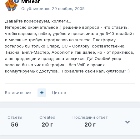
MrBear
Опубликовано
29 ноября, 2005
Давайте побеседуем, коллеги...
Интересно окончательное :) решение вопроса - что ставить,
чтобы надежно, гибко, удобно и прокачивало до 5-10 терабайт
в месяц не требуя терафлопов на железе. Платформу
хотелось бы только Спарк, ОС - Солярку, соответственно.
Тизона, Билл-Мастер, Абсолют и так далее, но - от практиков,
а не продавцов и праздношатающихся. Да! Особый упор
хорошо бы на чистый трафик - без VoIP и прочих
коммутируемых доступов... Похвалите свои калькуляторы? :)
Вставить ник
Цитата
Ответы
Created
Последний ответ
56
20 г
20 г