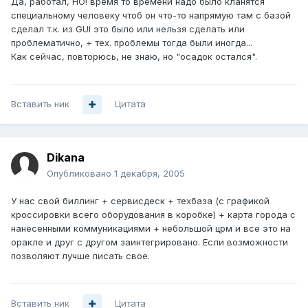
Да, работал, НО! время то времени надо было кланятся
специальному человеку чтоб он что-то напрямую там с базой
сделал т.к. из GUI это было или нельзя сделать или
проблематично, + тех. проблемы тогда были иногда...
Как сейчас, повторюсь, не знаю, но "осадок остался".
Вставить ник
Цитата
Dikana
Опубликовано
1 декабря, 2005
У нас свой биллинг + сервисдеск + техбаза (с графикой
кроссировки всего оборудования в коробке) + карта города с
нанесенными коммуникациями + небольшой црм и все это на
оракле и друг с другом заинтегрировано. Если возможности
позволяют лучше писать свое.
Вставить ник
Цитата