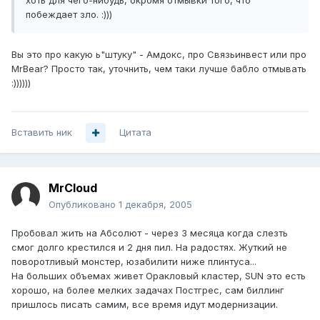
хоть для чего-нибудь, окромя отмывки того, что
побеждает зло. :)))
Вы это про какую ь"штуку" - Амдокс, про Связьинвест или про
MrBear? Просто так, уточнить, чем таки лучше бабло отмывать
:))))))
Вставить ник
Цитата
MrCloud
Опубликовано
1 декабря, 2005
Пробовал жить на Абсолют - через 3 месяца когда слезть
смог долго крестился и 2 дня пил. На радостях. Жуткий не
поворотливый монстер, юзабилити ниже плинтуса...
На больших объемах живет Оракловый кластер, SUN это есть
хорошо, на более мелких задачах Постгрес, сам биллинг
пришлось писать самим, все время идут модернизации.