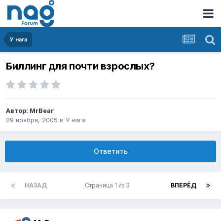
У нага
Биллинг для почти взрослых?
Автор:
MrBear
29 ноября, 2005
в
У нага
Ответить
НАЗАД
Страница 1 из 3
ВПЕРЁД