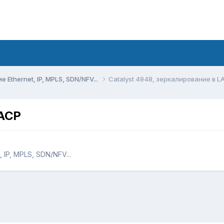
Ethernet, IP, MPLS, SDN/NFV...
Catalyst 4948, зеркалирование в L
LACP
IP, MPLS, SDN/NFV...