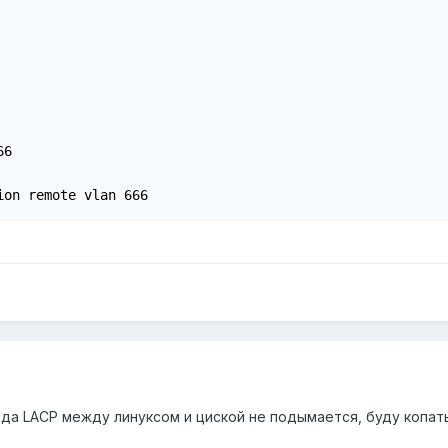
6

ion remote vlan 666
вда LACP между линуксом и циской не подымается, буду копать