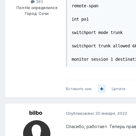
383
remote-span

Пол:
Не определился
Город:
Сочи
int po1

switchport mode trunk

switchport trunk allowed 66
monitor session 1 destinat
Вставить ник
Цитата
bilbo
Опубликовано
20 января, 2022
Спасибо, работает. Теперь пра