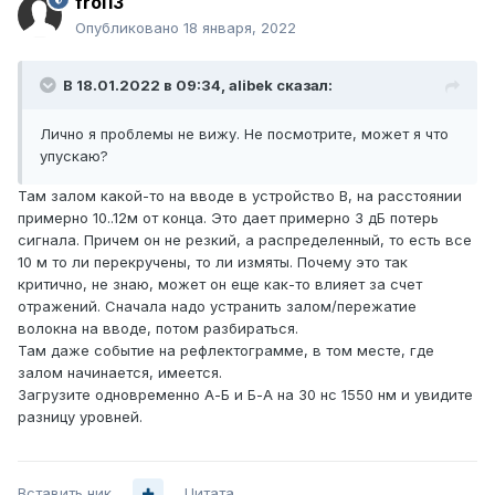
frol13
Опубликовано
18 января, 2022
В 18.01.2022 в 09:34,
alibek
сказал:
Лично я проблемы не вижу. Не посмотрите, может я что
упускаю?
Там залом какой-то на вводе в устройство В, на расстоянии
примерно 10..12м от конца. Это дает примерно 3 дБ потерь
сигнала. Причем он не резкий, а распределенный, то есть все
10 м то ли перекручены, то ли измяты. Почему это так
критично, не знаю, может он еще как-то влияет за счет
отражений. Сначала надо устранить залом/пережатие
волокна на вводе, потом разбираться.
Там даже событие на рефлектограмме, в том месте, где
залом начинается, имеется.
Загрузите одновременно А-Б и Б-А на 30 нс 1550 нм и увидите
разницу уровней.
Вставить ник
Цитата