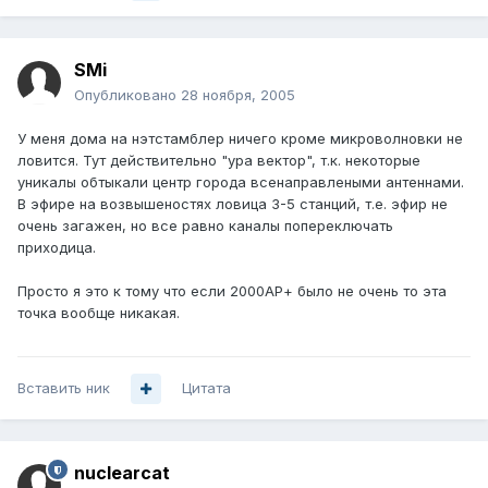
SMi
Опубликовано
28 ноября, 2005
У меня дома на нэтстамблер ничего кроме микроволновки не
ловится. Тут действительно "ура вектор", т.к. некоторые
уникалы обтыкали центр города всенаправлеными антеннами.
В эфире на возвышеностях ловица 3-5 станций, т.е. эфир не
очень загажен, но все равно каналы попереключать
приходица.
Просто я это к тому что если 2000АР+ было не очень то эта
точка вообще никакая.
Вставить ник
Цитата
nuclearcat