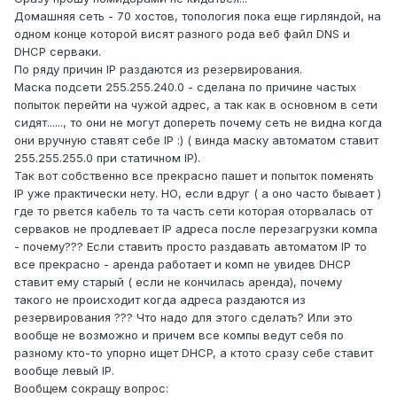
Домашняя сеть - 70 хостов, топология пока еще гирляндой, на
одном конце которой висят разного рода веб файл DNS и
DHCP серваки.
По ряду причин IP раздаются из резервирования.
Маска подсети 255.255.240.0 - сделана по причине частых
попыток перейти на чужой адрес, а так как в основном в сети
сидят......, то они не могут допереть почему сеть не видна когда
они вручную ставят себе IP :) ( винда маску автоматом ставит
255.255.255.0 при статичном IP).
Так вот собственно все прекрасно пашет и попыток поменять
IP уже практически нету. НО, если вдруг ( а оно часто бывает )
где то рвется кабель то та часть сети которая оторвалась от
серваков не продлевает IP адреса после перезагрузки компа
- почему??? Если ставить просто раздавать автоматом IP то
все прекрасно - аренда работает и комп не увидев DHCP
ставит ему старый ( если не кончилась аренда), почему
такого не происходит когда адреса раздаются из
резервирования ??? Что надо для этого сделать? Или это
вообще не возможно и причем все компы ведут себя по
разному кто-то упорно ищет DHCP, а ктото сразу себе ставит
вообще левый IP.
Вообщем сокращу вопрос: