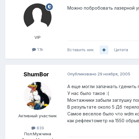
Можно побробовать лазерной ук
VIP
1.1k
Вставить ник
Цитата
ShumBor
Опубликовано
29 ноября, 2005
А еще могли запачкать гденить
У нас было такое :(
Монтажники забыли заглушку пов
В результате около 5 Дб терял
Самое веселое было что wdm ков
Активный участник
как рефлектометр на 1550 обрыв 
839
Пол:
Мужчина