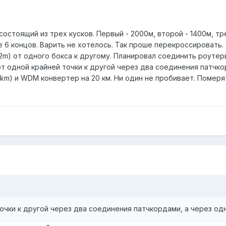
остоящий из трех кусков. Первый - 2000м, второй - 1400м, тре
все 6 концов. Варить не хотелось. Так проше перекроссироват
, 2m) от одного бокса к другому. Планировал соединить роутер
от одной крайней точки к другой через два соединения патчко
km) и WDM конвертер на 20 км. Ни один не пробивает. Померят
точки к другой через два соединения патчкордами, а через од