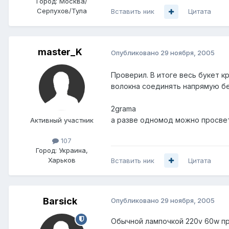
Город:
Москва/
Серпухов/Тула
Вставить ник
Цитата
master_K
Опубликовано
29 ноября, 2005
Проверил. В итоге весь букет к
волокна соединять напрямую бе
2grama
а разве одномод можно просвет
Активный участник
107
Город:
Украина,
Харьков
Вставить ник
Цитата
Barsick
Опубликовано
29 ноября, 2005
Обычной лампочкой 220v 60w п