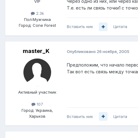
Через одно из них, или через к
VIP
Т.е. есть ли связь точки1 с точк
2.3k
Пол:
Мужчина
Город:
Cone Forest
Вставить ник
Цитата
master_K
Опубликовано
26 ноября, 2005
Предположим, что начало первого
Так вот есть связь между точками
Активный участник
107
Город:
Украина,
Харьков
Вставить ник
Цитата