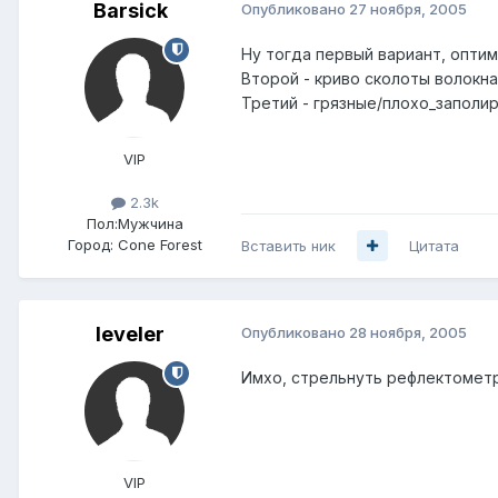
Barsick
Опубликовано
27 ноября, 2005
Ну тогда первый вариант, оптим
Второй - криво сколоты волокна
Третий - грязные/плохо_заполи
VIP
2.3k
Пол:
Мужчина
Город:
Cone Forest
Вставить ник
Цитата
leveler
Опубликовано
28 ноября, 2005
Имхо, стрельнуть рефлектометро
VIP