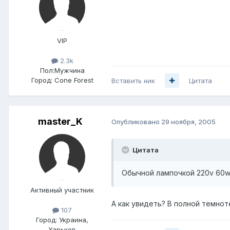
VIP
2.3k
Пол:
Мужчина
Город:
Cone Forest
Вставить ник
Цитата
master_K
Опубликовано
29 ноября, 2005
Цитата
Обычной лампочкой 220v 60w
Активный участник
А как увидеть? В полной темноте
107
Город:
Украина,
Харьков