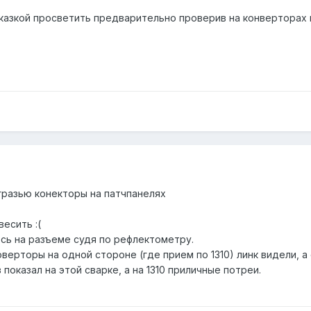
азкой просветить предварительно проверив на конверторах 
 гразью конекторы на патчпанелях
есить :(
ось на разъеме судя по рефлектометру.
ерторы на одной стороне (где прием по 1310) линк видели, а 
показал на этой сварке, а на 1310 приличные потреи.