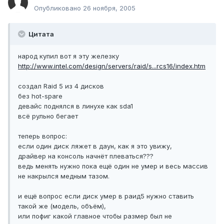
Опубликовано
26 ноября, 2005
Цитата
народ купил вот я эту железку
http://www.intel.com/design/servers/raid/s...rcs16/index.htm
создал Raid 5 из 4 дисков
без hot-spare
девайс поднялся в линухе как sda1
всё рульно бегает
теперь вопрос:
если один диск ляжет в даун, как я это увижу,
драйвер на консоль начнёт плеваться???
ведь менять нужно пока ещё один не умер и весь массив
не накрылся медным тазом.
и ещё вопрос если диск умер в раид5 нужно ставить
такой же (модель, объём),
или пофиг какой главное чтобы размер был не