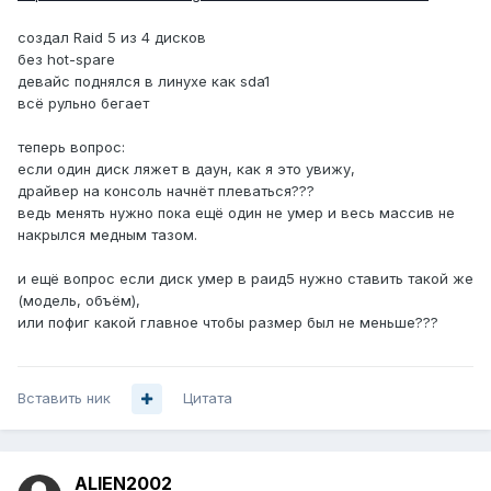
создал Raid 5 из 4 дисков
без hot-spare
девайс поднялся в линухе как sda1
всё рульно бегает
теперь вопрос:
если один диск ляжет в даун, как я это увижу,
драйвер на консоль начнёт плеваться???
ведь менять нужно пока ещё один не умер и весь массив не
накрылся медным тазом.
и ещё вопрос если диск умер в раид5 нужно ставить такой же
(модель, объём),
или пофиг какой главное чтобы размер был не меньше???
Вставить ник
Цитата
ALIEN2002