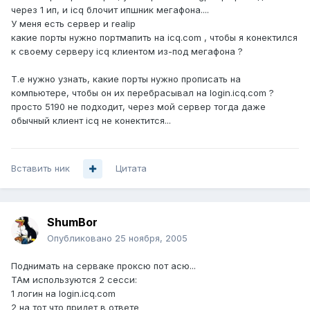
через 1 ип, и icq блочит ипшник мегафона....
У меня есть сервер и realip
какие порты нужно портмапить на icq.com , чтобы я конектился
к своему серверу icq клиентом из-под мегафона ?
Т.е нужно узнать, какие порты нужно прописать на
компьютере, чтобы он их перебрасывал на login.icq.com ?
просто 5190 не подходит, через мой сервер тогда даже
обычный клиент icq не конектится...
Вставить ник
Цитата
ShumBor
Опубликовано
25 ноября, 2005
Поднимать на серваке проксю пот асю...
ТАм используются 2 сесси:
1 логин на login.icq.com
2 на тот что придет в ответе