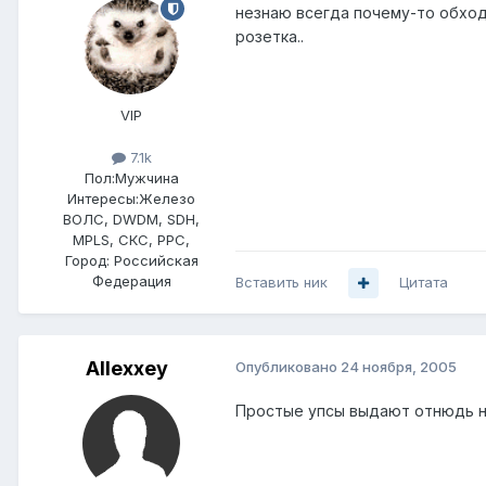
незнаю всегда почему-то обходи
розетка..
VIP
7.1k
Пол:
Мужчина
Интересы:
Железо
ВОЛС, DWDM, SDH,
MPLS, СКС, РРС,
Город:
Российская
Федерация
Вставить ник
Цитата
Allexxey
Опубликовано
24 ноября, 2005
Простые упсы выдают отнюдь не