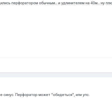
лись перфоратором обычным... и удлинителем на 40м... ну плю
 синус. Перфоратор может "обидеться", или упс.