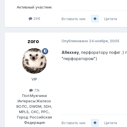
Активный участник
206
Вставить ник
Цитата
zoro
Опубликовано
24 ноября, 2005
Allexxey
, перфоратору пофиг :)
"перфоратором")
VIP
7.1k
Пол:
Мужчина
Интересы:
Железо
ВОЛС, DWDM, SDH,
MPLS, СКС, РРС,
Город:
Российская
Федерация
Вставить ник
Цитата