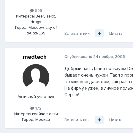
595
Интересы:
Beer, sexx,
drugs
Город:
Moscow city of
dARkNESS
Вставить ник
Цитата
medtech
Опубликовано
24 ноября, 2005
Добрый час! Давно пользуем DeW
бывает очень нужен. Так то про
стояки всегда рядом, как раз в
На фирму нужен, в личное польз
Сергей.
Активный участник
172
Интересы:
сейчас сети
Город:
Москва
Вставить ник
Цитата