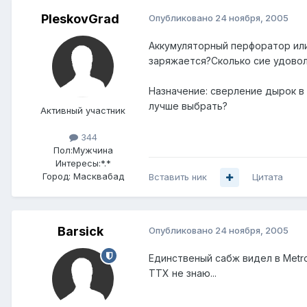
PleskovGrad
Опубликовано
24 ноября, 2005
Аккумуляторный перфоратор или
заряжается?Сколько сие удовол
Назначение: сверление дырок в 
лучше выбрать?
Активный участник
344
Пол:
Мужчина
Интересы:
*.*
Город:
Масквабад
Вставить ник
Цитата
Barsick
Опубликовано
24 ноября, 2005
Единственый сабж видел в Metro
ТТХ не знаю...