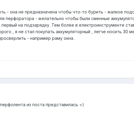
ь - она не предназначена чтобы что-то бурить - жалкое под
Для перфоратора - желательно чтобы были сменные аккумулятор
 а первый на подзарядку .Тем более в електроинструменте ст
орого , я не стал покупать аккумуляторный , легче носить 30 
осверлить - например раму окна .
 перфолента из поста представилась =)