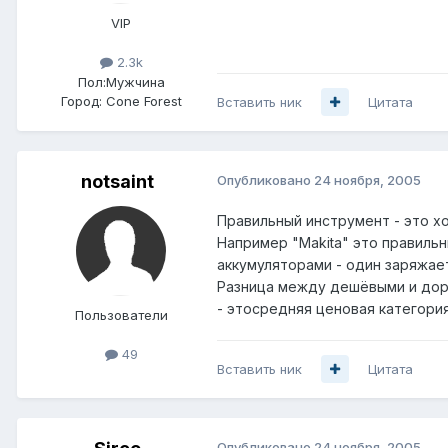
VIP
2.3k
Пол:
Мужчина
Город:
Cone Forest
Вставить ник
Цитата
notsaint
Опубликовано
24 ноября, 2005
Правильный инструмент - это хо
Например "Makita" это правильн
аккумуляторами - один заряжае
Разница между дешёвыми и доро
- этосредняя ценовая категория
Пользователи
49
Вставить ник
Цитата
Опубликовано
24 ноября, 2005