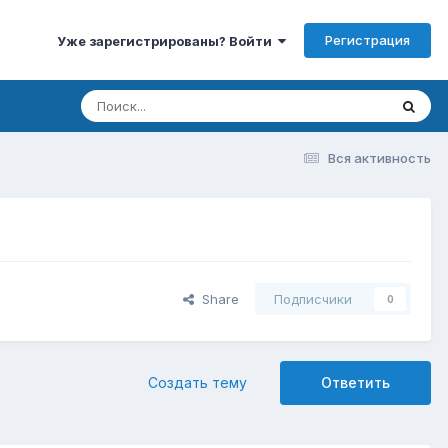
Регистрация
Уже зарегистрированы? Войти
Вся активность
Share
Подписчики
0
Создать тему
Ответить