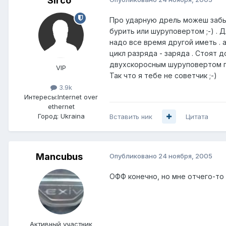
Sirco
Про ударную дрель можеш забыт
бурить или шуруповертом ;-) . 
надо все время другой иметь .
цикл разряда - заряда . Стоят д
двухскоросным шуруповертом пр
VIP
Так что я тебе не советчик ;-)
3.9k
Интересы:
Internet over
ethernet
Город:
Ukraina
Вставить ник
Цитата
Mancubus
Опубликовано
24 ноября, 2005
ОФФ конечно, но мне отчего-то
Активный участник