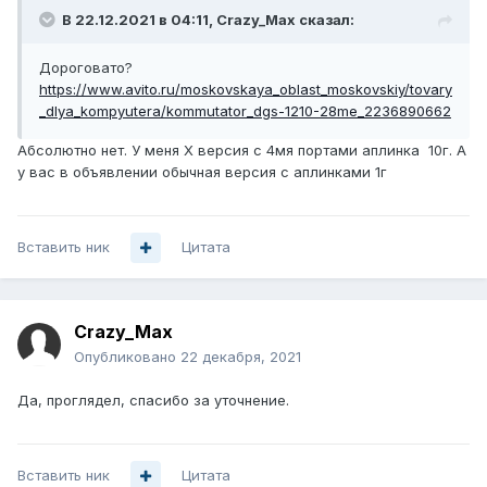
В 22.12.2021 в 04:11,
Crazy_Max
сказал:
Дороговато?
https://www.avito.ru/moskovskaya_oblast_moskovskiy/tovary
_dlya_kompyutera/kommutator_dgs-1210-28me_2236890662
Абсолютно нет. У меня Х версия с 4мя портами аплинка 10г. А
у вас в объявлении обычная версия с аплинками 1г
Вставить ник
Цитата
Crazy_Max
Опубликовано
22 декабря, 2021
Да, проглядел, спасибо за уточнение.
Вставить ник
Цитата