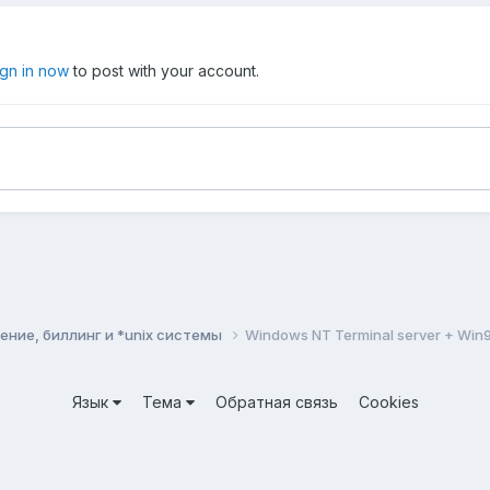
ign in now
to post with your account.
ние, биллинг и *unix системы
Windows NT Terminal server + Win9
Язык
Тема
Обратная связь
Cookies