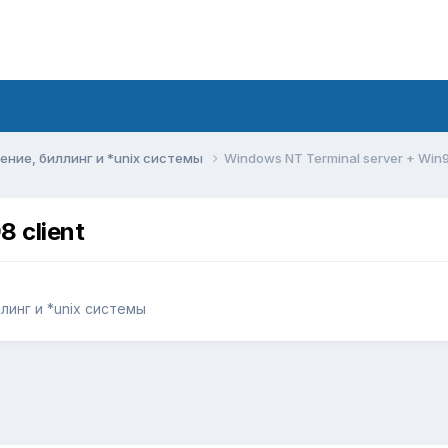
ние, биллинг и *unix системы
Windows NT Terminal server + Win9
 client
инг и *unix системы