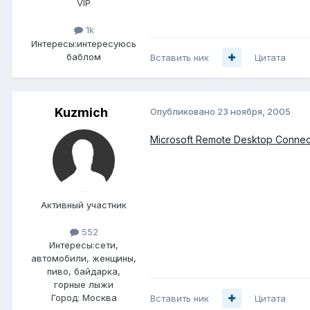
VIP
1k
Интересы:
интересуюсь
баблом
Вставить ник
Цитата
Kuzmich
Опубликовано
23 ноября, 2005
Microsoft Remote Desktop Connec
Активный участник
552
Интересы:
сети,
автомобили, женщины,
пиво, байдарка,
горные лыжи
Город:
Москва
Вставить ник
Цитата