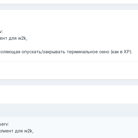
v:
ент для w2k,
оляющая опускать/закрывать терминальное окно (как в ХР).
erv:
лиент для w2k,