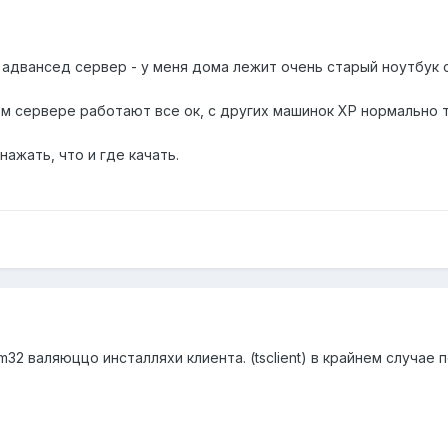
 адвансед сервер - у меня дома лежит очень старый ноутбук с
м сервере работают все ок, с других машинок ХР нормально 
нажать, что и где качать.
m32 валяюццо инсталляхи клиента. (tsclient) в крайнем случае 