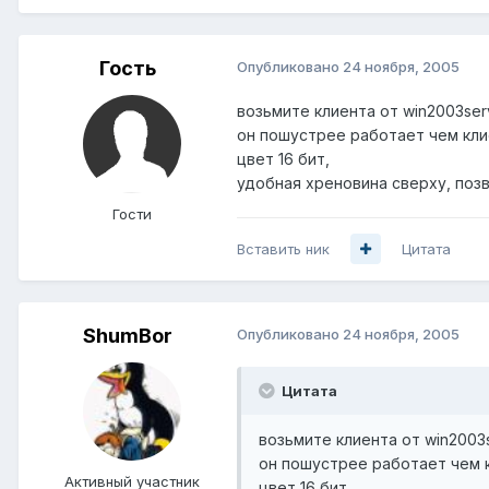
Гость
Опубликовано
24 ноября, 2005
возьмите клиента от win2003ser
он пошустрее работает чем кли
цвет 16 бит,
удобная хреновина сверху, позв
Гости
Вставить ник
Цитата
ShumBor
Опубликовано
24 ноября, 2005
Цитата
возьмите клиента от win2003s
он пошустрее работает чем к
Активный участник
цвет 16 бит,