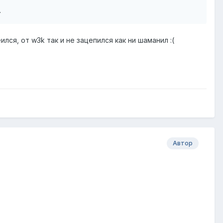
.
лся, от w3k так и не зацепился как ни шаманил :(
Автор