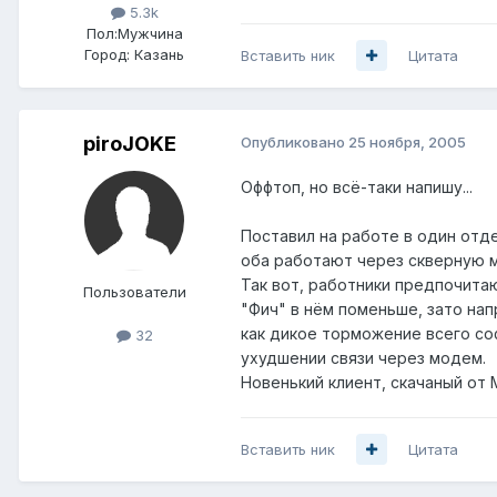
5.3k
Пол:
Мужчина
Город:
Казань
Вставить ник
Цитата
piroJOKE
Опубликовано
25 ноября, 2005
Оффтоп, но всё-таки напишу...
Поставил на работе в один отдел
оба работают через скверную м
Так вот, работники предпочита
Пользователи
"Фич" в нём поменьше, зато нап
как дикое торможение всего с
32
ухудшении связи через модем.
Новенький клиент, скачаный от M
Вставить ник
Цитата