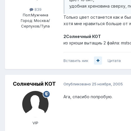
удобная хреновина сверху, п
839
Пол:
Мужчина
Только цвет останется как и был
Город:
Москва/
хотя мне нравиться больше от w2
Серпухов/Тула
2Солнечный КОТ
из хрюши вытащиь 2 файла: mstsc.
Вставить ник
Цитата
Солнечный КОТ
Опубликовано
25 ноября, 2005
Ага, спасибо попробую.
VIP