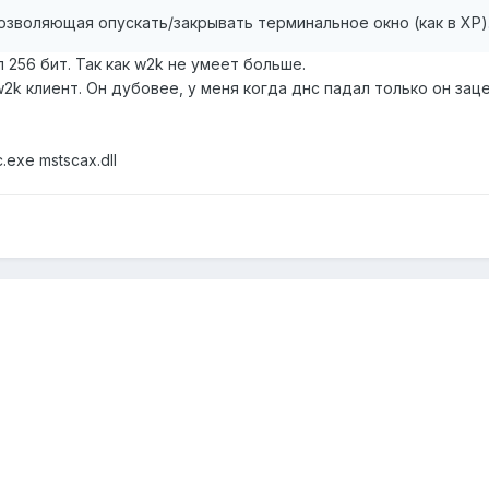
озволяющая опускать/закрывать терминальное окно (как в ХР)
 256 бит. Так как w2k не умеет больше.
k клиент. Он дубовее, у меня когда днс падал только он зацеи
exe mstscax.dll