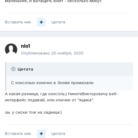
маленькие, и вытащить юнит - несколько минут.
Вставить ник
Цитата
nlo1
Опубликовано
20 ноября, 2005
Цитата
С консолью конечно в 3коме промазали.
А какая разница, где консоль;) НикитеВикторовичу веб-
интерфейс подавай, или ключик от "ящика".
зы. у сиски тож на заднице:)
Вставить ник
Цитата