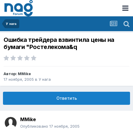
У нага
Ошибка трейдера взвинтила цены на
бумаги "Ростелекома&q
Автор:
MMike
17 ноября, 2005
в
У нага
Ответить
MMike
Опубликовано
17 ноября, 2005