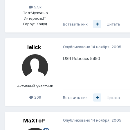
5.5k
Пол:
Мужчина
Интересы:
IT
Город:
Хануд
Вставить ник
Цитата
lelick
Опубликовано
14 ноября, 2005
USR Robotics 5450
Активный участник
209
Вставить ник
Цитата
MaXToP
Опубликовано
14 ноября, 2005