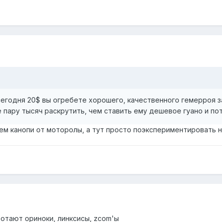
сегодня 20$ вы огребете хорошего, качественного гемерроя з
 пару тысяч раскрутить, чем ставить ему дешевое гуано и пот
ем канопи от моторолы, а тут просто поэкспериментировать 
ботают ориноки, линксисы, zcom'ы