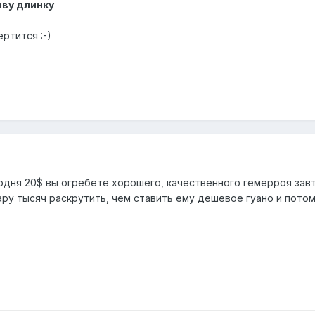
иву длинку
ртится :-)
годня 20$ вы огребете хорошего, качественного гемерроя завт
ру тысяч раскрутить, чем ставить ему дешевое гуано и потом