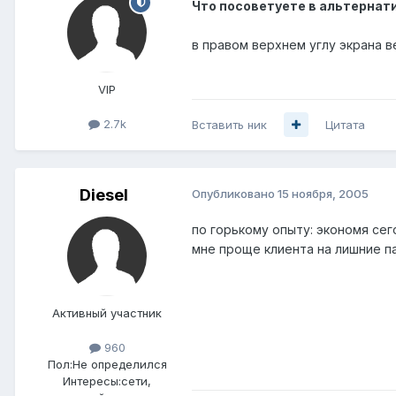
Что посоветуете в альтернат
в правом верхнем углу экрана ве
VIP
2.7k
Вставить ник
Цитата
Diesel
Опубликовано
15 ноября, 2005
по горькому опыту: экономя се
мне проще клиента на лишние па
Активный участник
960
Пол:
Не определился
Интересы:
сети,