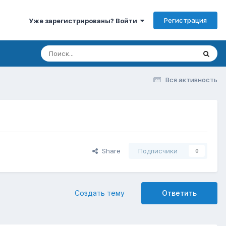
Регистрация
Уже зарегистрированы? Войти
Вся активность
Share
Подписчики
0
Создать тему
Ответить