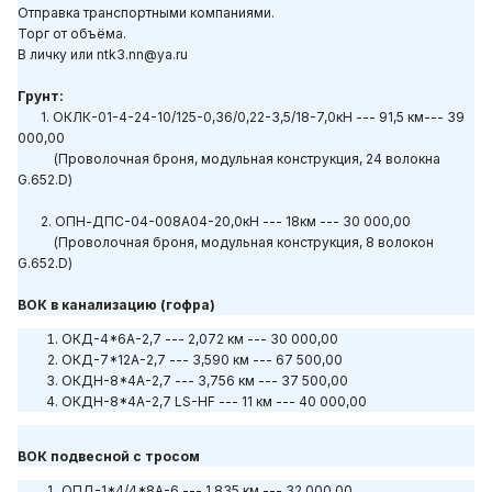
Отправка транспортными компаниями.
Торг от объёма.
В личку или ntk3.nn@ya.ru
Грунт:
1. ОКЛК-01-4-24-10/125-0,36/0,22-3,5/18-7,0кН --- 91,5 км--- 39
000,00
(Проволочная броня, модульная конструкция, 24 волокна
G.652.D)
2. ОПН-ДПС-04-008А04-20,0кН --- 18км --- 30 000,00
(Проволочная броня, модульная конструкция, 8 волокон
G.652.D)
ВОК в канализацию (гофра)
ОКД-4*6A-2,7 --- 2,072 км --- 30 000,00
ОКД-7*12А-2,7 --- 3,590 км --- 67 500,00
ОКДН-8*4A-2,7 --- 3,756 км --- 37 500,00
ОКДН-8*4A-2,7 LS-HF --- 11 км --- 40 000,00
ВОК подвесной с тросом
ОПД-1*4/4*8А-6 --- 1,835 км --- 32 000,00