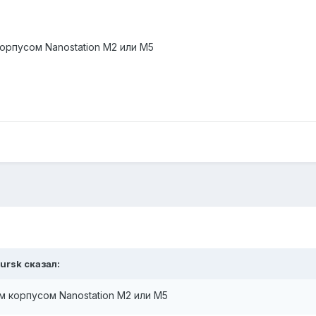
орпусом Nanostation M2 или M5
kursk
сказал:
м корпусом Nanostation M2 или M5