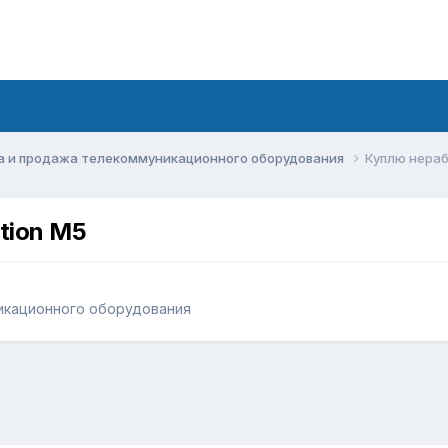
а и продажа телекоммуникационного оборудования
Куплю нерабо
tion M5
икационного оборудования