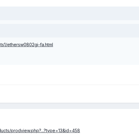
ts1/ethersw0802gi-fa.html
oducts/prodview.php?...?type=13&id=458