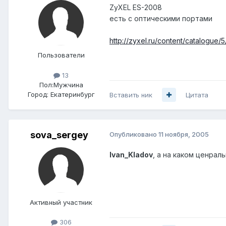
ZyXEL ES-2008
есть с оптическими портами
http://zyxel.ru/content/catalogue/
Пользователи
13
Пол:
Мужчина
Город:
Екатеринбург
Вставить ник
Цитата
sova_sergey
Опубликовано
11 ноября, 2005
Ivan_Kladov
, а на каком ценрал
Активный участник
306