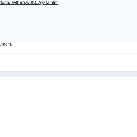
ducts1/ethersw0802gi-fa.html
?
ласть.