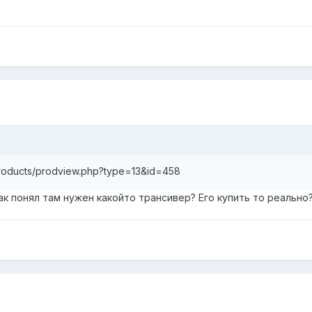
/products/prodview.php?type=13&id=458
ак понял там нужен какойто трансивер? Его купить то реально